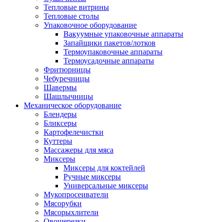
Тепловые витрины
Тепловые столы
Упаковочное оборудование
Вакуумные упаковочные аппараты
Запайщики пакетов/лотков
Термоупаковочные аппараты
Термоусадочные аппараты
Фритюрницы
Чебуречницы
Шавермы
Шашлычницы
Механическое оборудование
Блендеры
Бликсеры
Картофелечистки
Куттеры
Массажеры для мяса
Миксеры
Миксеры для коктейлей
Ручные миксеры
Универсальные миксеры
Мукопросеиватели
Мясорубки
Мясорыхлители
Овощерезки