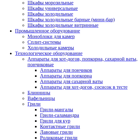
Шкафы морозильные
Шкафы универсальные
Шкафы холодильные
Шкафы холодильные барные (мини-бар)
Шкафы холодильные витринные
Промышленное оборудование
Моноблоки для камер
Сплит-системы
Холодильные камеры
Технологическое оборудование
Аппараты для хот-догов, попкорна, сахарной ваты,
пончиковые
Аппараты для пончиков
Аппараты для попкорна
Аппараты для сахарной ваты
Аппараты для хот-догов, сосисок в тесте
Блинницы
Вафельницы
Грили
Грили-мангалы
Грили-саламандра
Грили для кур
Контактные грили
Лавовые грили
Роликовые грили