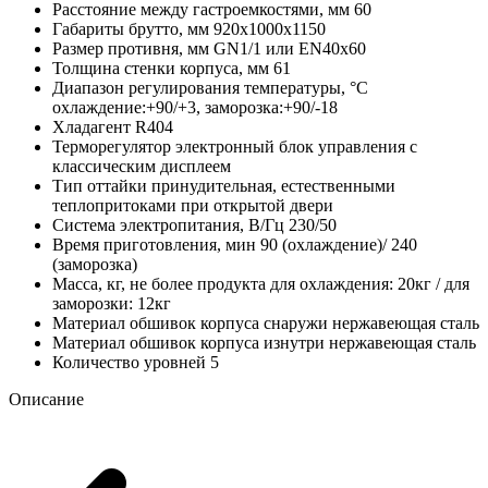
Расстояние между гастроемкостями, мм
60
Габариты брутто, мм
920х1000х1150
Размер противня, мм
GN1/1 или EN40x60
Толщина стенки корпуса, мм
61
Диапазон регулирования температуры, °C
охлаждение:+90/+3, заморозка:+90/-18
Хладагент
R404
Терморегулятор
электронный блок управления с
классическим дисплеем
Тип оттайки
принудительная, естественными
теплопритоками при открытой двери
Система электропитания, В/Гц
230/50
Время приготовления, мин
90 (охлаждение)/ 240
(заморозка)
Масса, кг, не более
продукта для охлаждения: 20кг / для
заморозки: 12кг
Материал обшивок корпуса снаружи
нержавеющая сталь
Материал обшивок корпуса изнутри
нержавеющая сталь
Количество уровней
5
Описание