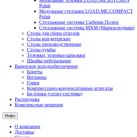
Мобильные тележки LOAD.ME.KITCHEN
Polair
Модульные стеллажи LOAD.ME.COMPACT
Polair
Стеллажные системы Carboma Полюс
Стеллажные системы МХМ (Марихолодмаш)
Столы для сбора отходов
Столы кондитерские
Столы производственные
Столы-тумбы
Тележки, тележки-шпильки
Шкафы нейтральные
Выносное холодообеспечение
Бонеты
Витрины
Горки
Компрессорно-конденсаторные агрегаты
Би-блоки (сплит-системы)
Распродажа
Комплексные решения
Инфо
О компании
Доставка