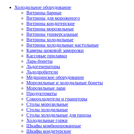
Холодильное оборудование
Витрины барные
Витрины для мороженого
Витрины кондитерские
Витрины морозильные
Витрины универсальные
Витрины холодильные
Витрины холодильные настольные
Камеры шоковой заморозки
Кассовые прилавки
Ларь-бонеты
Льдогенераторы
Льдодробители
Медицинское оборудование
Морозильные и холодильные бонеты
Морозильные лари
Продуктоматы
Сокоохладители и граниторы
Столы морозильные
Столы холодильные
Столы холодильные для пиццы
Холодильные горки
Шкафы комбинированные
Шкафы кондитерские