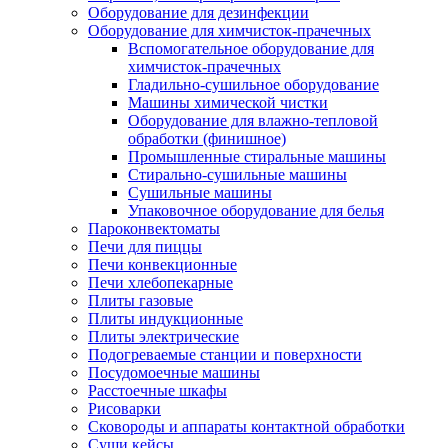
Оборудование для дезинфекции
Оборудование для химчисток-прачечных
Вспомогательное оборудование для
химчисток-прачечных
Гладильно-сушильное оборудование
Машины химической чистки
Оборудование для влажно-тепловой
обработки (финишное)
Промышленные стиральные машины
Стирально-сушильные машины
Сушильные машины
Упаковочное оборудование для белья
Пароконвектоматы
Печи для пиццы
Печи конвекционные
Печи хлебопекарные
Плиты газовые
Плиты индукционные
Плиты электрические
Подогреваемые станции и поверхности
Посудомоечные машины
Расстоечные шкафы
Рисоварки
Сковороды и аппараты контактной обработки
Суши кейсы