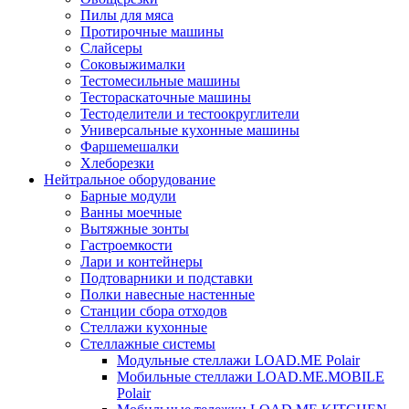
Пилы для мяса
Протирочные машины
Слайсеры
Соковыжималки
Тестомесильные машины
Тестораскаточные машины
Тестоделители и тестоокруглители
Универсальные кухонные машины
Фаршемешалки
Хлеборезки
Нейтральное оборудование
Барные модули
Ванны моечные
Вытяжные зонты
Гастроемкости
Лари и контейнеры
Подтоварники и подставки
Полки навесные настенные
Станции сбора отходов
Стеллажи кухонные
Стеллажные системы
Модульные стеллажи LOAD.ME Polair
Мобильные стеллажи LOAD.ME.MOBILE
Polair