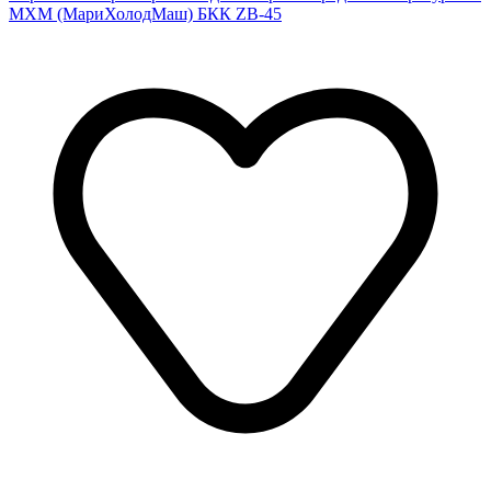
МХМ (МариХолодМаш) БКК ZB-45