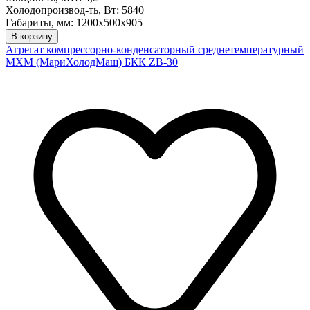
Холодопроизвод-ть, Вт: 5840
Габариты, мм: 1200х500х905
В корзину
Агрегат компрессорно-конденсаторный среднетемпературный
МХМ (МариХолодМаш) БКК ZB-30