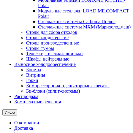
Мобильные тележки LOAD.ME.KITCHEN
Polair
Модульные стеллажи LOAD.ME.COMPACT
Polair
Стеллажные системы Carboma Полюс
Стеллажные системы МХМ (Марихолодмаш)
Столы для сбора отходов
Столы кондитерские
Столы производственные
Столы-тумбы
Тележки, тележки-шпильки
Шкафы нейтральные
Выносное холодообеспечение
Бонеты
Витрины
Горки
Компрессорно-конденсаторные агрегаты
Би-блоки (сплит-системы)
Распродажа
Комплексные решения
Инфо
О компании
Доставка