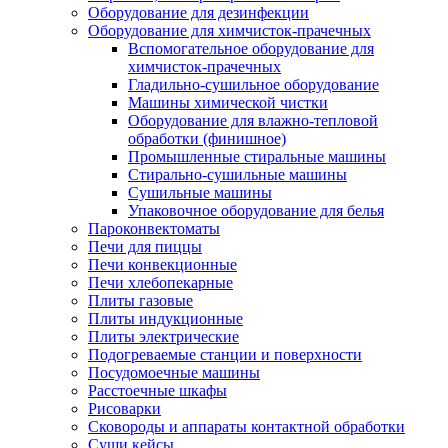
Оборудование для дезинфекции
Оборудование для химчисток-прачечных
Вспомогательное оборудование для
химчисток-прачечных
Гладильно-сушильное оборудование
Машины химической чистки
Оборудование для влажно-тепловой
обработки (финишное)
Промышленные стиральные машины
Стирально-сушильные машины
Сушильные машины
Упаковочное оборудование для белья
Пароконвектоматы
Печи для пиццы
Печи конвекционные
Печи хлебопекарные
Плиты газовые
Плиты индукционные
Плиты электрические
Подогреваемые станции и поверхности
Посудомоечные машины
Расстоечные шкафы
Рисоварки
Сковороды и аппараты контактной обработки
Суши кейсы