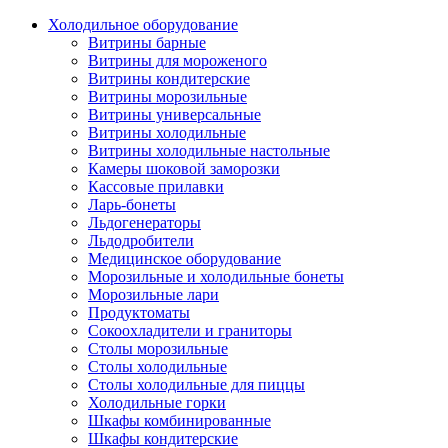
Холодильное оборудование
Витрины барные
Витрины для мороженого
Витрины кондитерские
Витрины морозильные
Витрины универсальные
Витрины холодильные
Витрины холодильные настольные
Камеры шоковой заморозки
Кассовые прилавки
Ларь-бонеты
Льдогенераторы
Льдодробители
Медицинское оборудование
Морозильные и холодильные бонеты
Морозильные лари
Продуктоматы
Сокоохладители и граниторы
Столы морозильные
Столы холодильные
Столы холодильные для пиццы
Холодильные горки
Шкафы комбинированные
Шкафы кондитерские