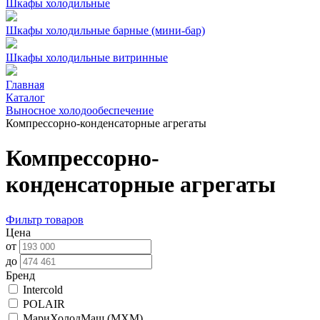
Шкафы холодильные
Шкафы холодильные барные (мини-бар)
Шкафы холодильные витринные
Главная
Каталог
Выносное холодообеспечение
Компрессорно-конденсаторные агрегаты
Компрессорно-
конденсаторные агрегаты
Фильтр товаров
Цена
от
до
Бренд
Intercold
POLAIR
МариХолодМаш (МХМ)