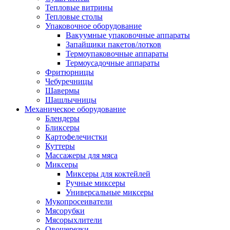
Тепловые витрины
Тепловые столы
Упаковочное оборудование
Вакуумные упаковочные аппараты
Запайщики пакетов/лотков
Термоупаковочные аппараты
Термоусадочные аппараты
Фритюрницы
Чебуречницы
Шавермы
Шашлычницы
Механическое оборудование
Блендеры
Бликсеры
Картофелечистки
Куттеры
Массажеры для мяса
Миксеры
Миксеры для коктейлей
Ручные миксеры
Универсальные миксеры
Мукопросеиватели
Мясорубки
Мясорыхлители
Овощерезки