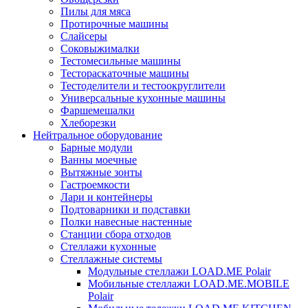
Пилы для мяса
Протирочные машины
Слайсеры
Соковыжималки
Тестомесильные машины
Тестораскаточные машины
Тестоделители и тестоокруглители
Универсальные кухонные машины
Фаршемешалки
Хлеборезки
Нейтральное оборудование
Барные модули
Ванны моечные
Вытяжные зонты
Гастроемкости
Лари и контейнеры
Подтоварники и подставки
Полки навесные настенные
Станции сбора отходов
Стеллажи кухонные
Стеллажные системы
Модульные стеллажи LOAD.ME Polair
Мобильные стеллажи LOAD.ME.MOBILE
Polair