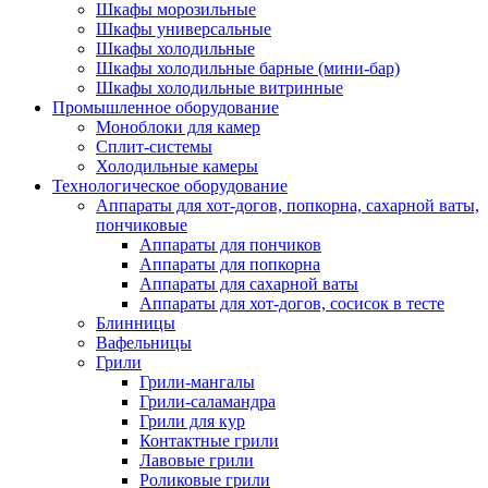
Шкафы морозильные
Шкафы универсальные
Шкафы холодильные
Шкафы холодильные барные (мини-бар)
Шкафы холодильные витринные
Промышленное оборудование
Моноблоки для камер
Сплит-системы
Холодильные камеры
Технологическое оборудование
Аппараты для хот-догов, попкорна, сахарной ваты,
пончиковые
Аппараты для пончиков
Аппараты для попкорна
Аппараты для сахарной ваты
Аппараты для хот-догов, сосисок в тесте
Блинницы
Вафельницы
Грили
Грили-мангалы
Грили-саламандра
Грили для кур
Контактные грили
Лавовые грили
Роликовые грили