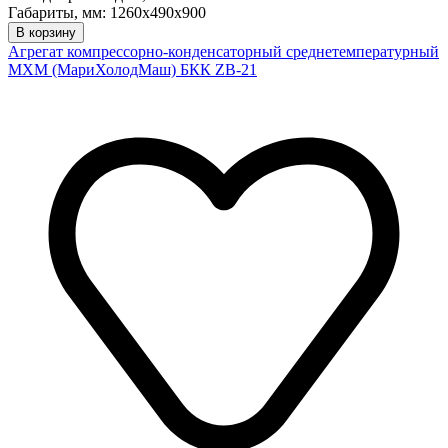
Габариты, мм: 1260х490х900
В корзину
Агрегат компрессорно-конденсаторный среднетемпературный
МХМ (МариХолодМаш) БКК ZB-21