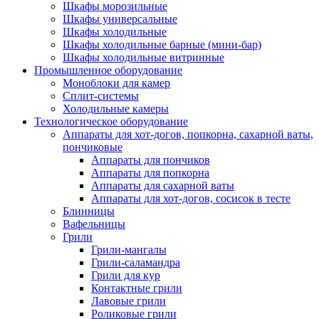
Шкафы морозильные
Шкафы универсальные
Шкафы холодильные
Шкафы холодильные барные (мини-бар)
Шкафы холодильные витринные
Промышленное оборудование
Моноблоки для камер
Сплит-системы
Холодильные камеры
Технологическое оборудование
Аппараты для хот-догов, попкорна, сахарной ваты,
пончиковые
Аппараты для пончиков
Аппараты для попкорна
Аппараты для сахарной ваты
Аппараты для хот-догов, сосисок в тесте
Блинницы
Вафельницы
Грили
Грили-мангалы
Грили-саламандра
Грили для кур
Контактные грили
Лавовые грили
Роликовые грили