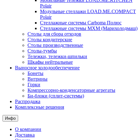
Мобильные тележки LOAD.ME.KITCHEN
Polair
Модульные стеллажи LOAD.ME.COMPACT
Polair
Стеллажные системы Carboma Полюс
Стеллажные системы МХМ (Марихолодмаш)
Столы для сбора отходов
Столы кондитерские
Столы производственные
Столы-тумбы
Тележки, тележки-шпильки
Шкафы нейтральные
Выносное холодообеспечение
Бонеты
Витрины
Горки
Компрессорно-конденсаторные агрегаты
Би-блоки (сплит-системы)
Распродажа
Комплексные решения
Инфо
О компании
Доставка