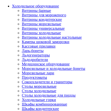
Холодильное оборудование
Витрины барные
Витрины для мороженого
Витрины кондитерские
Витрины морозильные
Витрины универсальные
Витрины холодильные
Витрины холодильные настольные
Камеры шоковой заморозки
Кассовые прилавки
Ларь-бонеты
Льдогенераторы
Льдодробители
Медицинское оборудование
Морозильные и холодильные бонеты
Морозильные лари
Продуктоматы
Сокоохладители и граниторы
Столы морозильные
Столы холодильные
Столы холодильные для пиццы
Холодильные горки
Шкафы комбинированные
Шкафы кондитерские