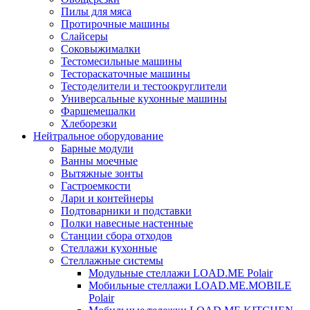
Пилы для мяса
Протирочные машины
Слайсеры
Соковыжималки
Тестомесильные машины
Тестораскаточные машины
Тестоделители и тестоокруглители
Универсальные кухонные машины
Фаршемешалки
Хлеборезки
Нейтральное оборудование
Барные модули
Ванны моечные
Вытяжные зонты
Гастроемкости
Лари и контейнеры
Подтоварники и подставки
Полки навесные настенные
Станции сбора отходов
Стеллажи кухонные
Стеллажные системы
Модульные стеллажи LOAD.ME Polair
Мобильные стеллажи LOAD.ME.MOBILE
Polair