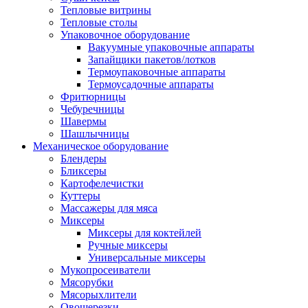
Тепловые витрины
Тепловые столы
Упаковочное оборудование
Вакуумные упаковочные аппараты
Запайщики пакетов/лотков
Термоупаковочные аппараты
Термоусадочные аппараты
Фритюрницы
Чебуречницы
Шавермы
Шашлычницы
Механическое оборудование
Блендеры
Бликсеры
Картофелечистки
Куттеры
Массажеры для мяса
Миксеры
Миксеры для коктейлей
Ручные миксеры
Универсальные миксеры
Мукопросеиватели
Мясорубки
Мясорыхлители
Овощерезки