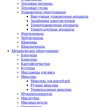
Тепловые витрины
Тепловые столы
Упаковочное оборудование
Вакуумные упаковочные аппараты
Запайщики пакетов/лотков
Термоупаковочные аппараты
Термоусадочные аппараты
Фритюрницы
Чебуречницы
Шавермы
Шашлычницы
Механическое оборудование
Блендеры
Бликсеры
Картофелечистки
Куттеры
Массажеры для мяса
Миксеры
Миксеры для коктейлей
Ручные миксеры
Универсальные миксеры
Мукопросеиватели
Мясорубки
Мясорыхлители
Овощерезки