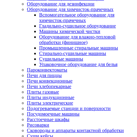
Оборудование для дезинфекции
Оборудование для химчисток-прачечных
Вспомогательное оборудование для
химчисток-прачечных
Гладильно-сушильное оборудование
Машины химической чистки
Оборудование для влажно-тепловой
обработки (финишное)
Промышленные стиральные машины
Стирально-сушильные машины
Сушильные машины
Упаковочное оборудование для белья
Пароконвектоматы
Печи для пиццы
Печи конвекционные
Печи хлебопекарные
Плиты газовые
Плиты индукционные
Плиты электрические
Подогреваемые станции и поверхности
Посудомоечные машины
Расстоечные шкафы
Рисоварки
Сковороды и аппараты контактной обработки
Суши кейсы