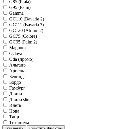
G85 (Praia)
G95 (Palm)
Gamma
GC110 (Bavaria 2)
GC111 (Bavaria 3)
GC120 (Atrium 2)
GC75 (Colore)
GC95 (Palm 2)
Magnum
Octava
Oda (промо)
Альтаир
Ариель
Белинда
Бордо
Гамбург
Двина
Двина slim
Илеть
Нова
Таир
Титаниум