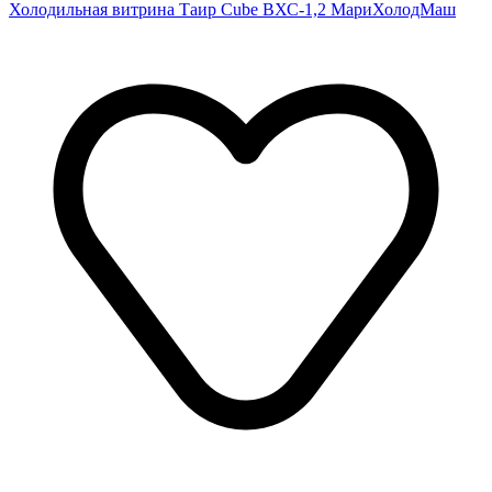
Холодильная витрина Таир Cube ВХС-1,2 МариХолодМаш