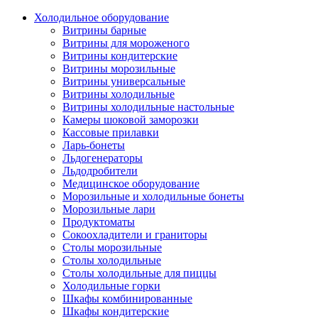
Холодильное оборудование
Витрины барные
Витрины для мороженого
Витрины кондитерские
Витрины морозильные
Витрины универсальные
Витрины холодильные
Витрины холодильные настольные
Камеры шоковой заморозки
Кассовые прилавки
Ларь-бонеты
Льдогенераторы
Льдодробители
Медицинское оборудование
Морозильные и холодильные бонеты
Морозильные лари
Продуктоматы
Сокоохладители и граниторы
Столы морозильные
Столы холодильные
Столы холодильные для пиццы
Холодильные горки
Шкафы комбинированные
Шкафы кондитерские