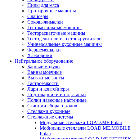
Пилы для мяса
Протирочные машины
Слайсеры
Соковыжималки
Тестомесильные машины
Тестораскаточные машины
Тестоделители и тестоокруглители
Универсальные кухонные машины
Фаршемешалки
Хлеборезки
Нейтральное оборудование
Барные модули
Ванны моечные
Вытяжные зонты
Гастроемкости
Лари и контейнеры
Подтоварники и подставки
Полки навесные настенные
Станции сбора отходов
Стеллажи кухонные
Стеллажные системы
Модульные стеллажи LOAD.ME Polair
Мобильные стеллажи LOAD.ME.MOBILE
Polair