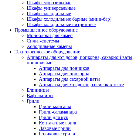
Шкафы морозильные
Шкафы универсальные
Шкафы холодильные
Шкафы холодильные барные (мини-бар)
Шкафы холодильные витринные
Промышленное оборудование
Моноблоки для камер
Сплит-системы
Холодильные камеры
Технологическое оборудование
Аппараты для хот-догов, попкорна, сахарной ваты,
пончиковые
Аппараты для пончиков
Аппараты для попкорна
Аппараты для сахарной ваты
Аппараты для хот-догов, сосисок в тесте
Блинницы
Вафельницы
Грили
Грили-мангалы
Грили-саламандра
Грили для кур
Контактные грили
Лавовые грили
Роликовые грили