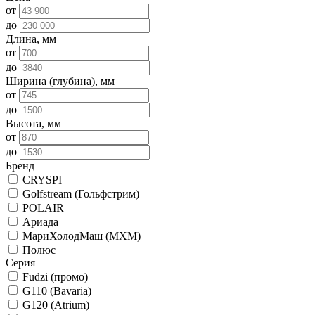
от
до
Длина, мм
от
до
Ширина (глубина), мм
от
до
Высота, мм
от
до
Бренд
CRYSPI
Golfstream (Гольфстрим)
POLAIR
Ариада
МариХолодМаш (МХМ)
Полюс
Серия
Fudzi (промо)
G110 (Bavaria)
G120 (Atrium)