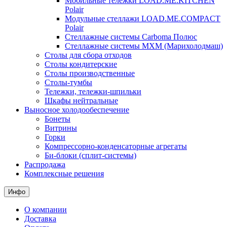
Мобильные тележки LOAD.ME.KITCHEN
Polair
Модульные стеллажи LOAD.ME.COMPACT
Polair
Стеллажные системы Carboma Полюс
Стеллажные системы МХМ (Марихолодмаш)
Столы для сбора отходов
Столы кондитерские
Столы производственные
Столы-тумбы
Тележки, тележки-шпильки
Шкафы нейтральные
Выносное холодообеспечение
Бонеты
Витрины
Горки
Компрессорно-конденсаторные агрегаты
Би-блоки (сплит-системы)
Распродажа
Комплексные решения
Инфо
О компании
Доставка