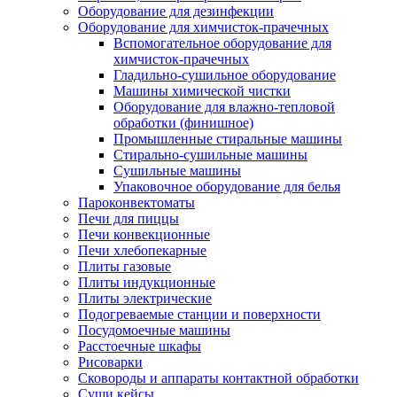
Оборудование для дезинфекции
Оборудование для химчисток-прачечных
Вспомогательное оборудование для
химчисток-прачечных
Гладильно-сушильное оборудование
Машины химической чистки
Оборудование для влажно-тепловой
обработки (финишное)
Промышленные стиральные машины
Стирально-сушильные машины
Сушильные машины
Упаковочное оборудование для белья
Пароконвектоматы
Печи для пиццы
Печи конвекционные
Печи хлебопекарные
Плиты газовые
Плиты индукционные
Плиты электрические
Подогреваемые станции и поверхности
Посудомоечные машины
Расстоечные шкафы
Рисоварки
Сковороды и аппараты контактной обработки
Суши кейсы