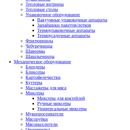
Тепловые витрины
Тепловые столы
Упаковочное оборудование
Вакуумные упаковочные аппараты
Запайщики пакетов/лотков
Термоупаковочные аппараты
Термоусадочные аппараты
Фритюрницы
Чебуречницы
Шавермы
Шашлычницы
Механическое оборудование
Блендеры
Бликсеры
Картофелечистки
Куттеры
Массажеры для мяса
Миксеры
Миксеры для коктейлей
Ручные миксеры
Универсальные миксеры
Мукопросеиватели
Мясорубки
Мясорыхлители
Овощерезки