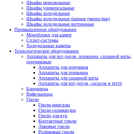
Шкафы морозильные
Шкафы универсальные
Шкафы холодильные
Шкафы холодильные барные (мини-бар)
Шкафы холодильные витринные
Промышленное оборудование
Моноблоки для камер
Сплит-системы
Холодильные камеры
Технологическое оборудование
Аппараты для хот-догов, попкорна, сахарной ваты,
пончиковые
Аппараты для пончиков
Аппараты для попкорна
Аппараты для сахарной ваты
Аппараты для хот-догов, сосисок в тесте
Блинницы
Вафельницы
Грили
Грили-мангалы
Грили-саламандра
Грили для кур
Контактные грили
Лавовые грили
Роликовые грили