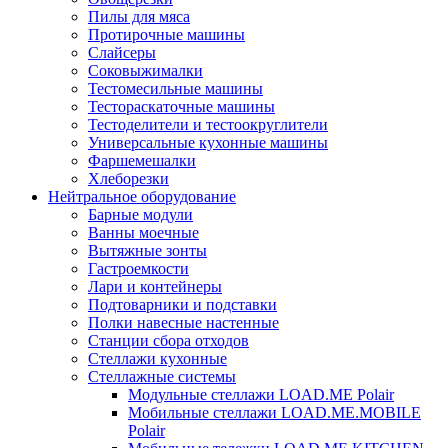
Пилы для мяса
Протирочные машины
Слайсеры
Соковыжималки
Тестомесильные машины
Тестораскаточные машины
Тестоделители и тестоокруглители
Универсальные кухонные машины
Фаршемешалки
Хлеборезки
Нейтральное оборудование
Барные модули
Ванны моечные
Вытяжные зонты
Гастроемкости
Лари и контейнеры
Подтоварники и подставки
Полки навесные настенные
Станции сбора отходов
Стеллажи кухонные
Стеллажные системы
Модульные стеллажи LOAD.ME Polair
Мобильные стеллажи LOAD.ME.MOBILE
Polair