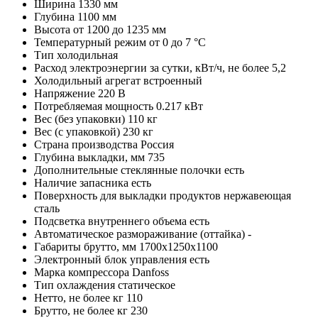
Ширина
1330 мм
Глубина
1100 мм
Высота
от 1200 до 1235 мм
Температурный режим
от 0 до 7 °C
Тип
холодильная
Расход электроэнергии за сутки, кВт/ч, не более
5,2
Холодильный агрегат
встроенный
Напряжение
220 В
Потребляемая мощность
0.217 кВт
Вес (без упаковки)
110 кг
Вес (с упаковкой)
230 кг
Страна производства
Россия
Глубина выкладки, мм
735
Дополнительные стеклянные полочки
есть
Наличие запасника
есть
Поверхность для выкладки продуктов
нержавеющая
сталь
Подсветка внутреннего объема
есть
Автоматическое размораживание (оттайка)
-
Габариты брутто, мм
1700х1250х1100
Электронный блок управления
есть
Марка компрессора
Danfoss
Тип охлаждения
статическое
Нетто, не более кг
110
Брутто, не более кг
230