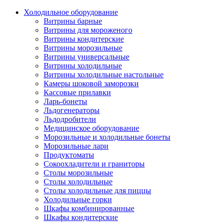
Холодильное оборудование
Витрины барные
Витрины для мороженого
Витрины кондитерские
Витрины морозильные
Витрины универсальные
Витрины холодильные
Витрины холодильные настольные
Камеры шоковой заморозки
Кассовые прилавки
Ларь-бонеты
Льдогенераторы
Льдодробители
Медицинское оборудование
Морозильные и холодильные бонеты
Морозильные лари
Продуктоматы
Сокоохладители и граниторы
Столы морозильные
Столы холодильные
Столы холодильные для пиццы
Холодильные горки
Шкафы комбинированные
Шкафы кондитерские