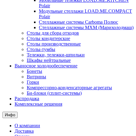
Мобильные тележки LOAD.ME.KITCHEN
Polair
Модульные стеллажи LOAD.ME.COMPACT
Polair
Стеллажные системы Carboma Полюс
Стеллажные системы МХМ (Марихолодмаш)
Столы для сбора отходов
Столы кондитерские
Столы производственные
Столы-тумбы
Тележки, тележки-шпильки
Шкафы нейтральные
Выносное холодообеспечение
Бонеты
Витрины
Горки
Компрессорно-конденсаторные агрегаты
Би-блоки (сплит-системы)
Распродажа
Комплексные решения
Инфо
О компании
Доставка