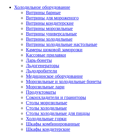
Холодильное оборудование
Витрины барные
Витрины для мороженого
Витрины кондитерские
Витрины морозильные
Витрины универсальные
Витрины холодильные
Витрины холодильные настольные
Камеры шоковой заморозки
Кассовые прилавки
Ларь-бонеты
Льдогенераторы
Льдодробители
Медицинское оборудование
Морозильные и холодильные бонеты
Морозильные лари
Продуктоматы
Сокоохладители и граниторы
Столы морозильные
Столы холодильные
Столы холодильные для пиццы
Холодильные горки
Шкафы комбинированные
Шкафы кондитерские