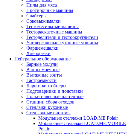
Пилы для мяса
Протирочные машины
Слайсеры
Соковыжималки
Тестомесильные машины
Тестораскаточные машины
Тестоделители и тестоокруглители
Универсальные кухонные машины
Фаршемешалки
Хлеборезки
Нейтральное оборудование
Барные модули
Ванны моечные
Вытяжные зонты
Гастроемкости
Лари и контейнеры
Подтоварники и подставки
Полки навесные настенные
Станции сбора отходов
Стеллажи кухонные
Стеллажные системы
Модульные стеллажи LOAD.ME Polair
Мобильные стеллажи LOAD.ME.MOBILE
Polair