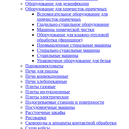
Оборудование для дезинфекции
Оборудование для химчисток-прачечных
Вспомогательное оборудование для
химчисток-прачечных
Гладильно-сушильное оборудование
Машины химической чистки
Оборудование для влажно-тепловой
обработки (финишное)
Промышленные стиральные машины
Стирально-сушильные машины
Сушильные машины
Упаковочное оборудование для белья
Пароконвектоматы
Печи для пиццы
Печи конвекционные
Печи хлебопекарные
Плиты газовые
Плиты индукционные
Плиты электрические
Подогреваемые станции и поверхности
Посудомоечные машины
Расстоечные шкафы
Рисоварки
Сковороды и аппараты контактной обработки
Суши кейсы