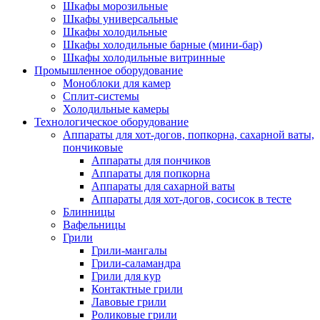
Шкафы морозильные
Шкафы универсальные
Шкафы холодильные
Шкафы холодильные барные (мини-бар)
Шкафы холодильные витринные
Промышленное оборудование
Моноблоки для камер
Сплит-системы
Холодильные камеры
Технологическое оборудование
Аппараты для хот-догов, попкорна, сахарной ваты,
пончиковые
Аппараты для пончиков
Аппараты для попкорна
Аппараты для сахарной ваты
Аппараты для хот-догов, сосисок в тесте
Блинницы
Вафельницы
Грили
Грили-мангалы
Грили-саламандра
Грили для кур
Контактные грили
Лавовые грили
Роликовые грили