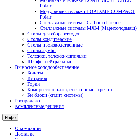
Мобильные тележки LOAD.ME.KITCHEN
Polair
Модульные стеллажи LOAD.ME.COMPACT
Polair
Стеллажные системы Carboma Полюс
Стеллажные системы МХМ (Марихолодмаш)
Столы для сбора отходов
Столы кондитерские
Столы производственные
Столы-тумбы
Тележки, тележки-шпильки
Шкафы нейтральные
Выносное холодообеспечение
Бонеты
Витрины
Горки
Компрессорно-конденсаторные агрегаты
Би-блоки (сплит-системы)
Распродажа
Комплексные решения
Инфо
О компании
Доставка