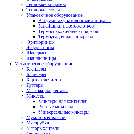
Тепловые витрины
Тепловые столы
Упаковочное оборудование
Вакуумные упаковочные аппараты
Запайщики пакетов/лотков
Термоупаковочные аппараты
Термоусадочные аппараты
Фритюрницы
Чебуречницы
Шавермы
Шашлычницы
Механическое оборудование
Блендеры
Бликсеры
Картофелечистки
Куттеры
Массажеры для мяса
Миксеры
Миксеры для коктейлей
Ручные миксеры
Универсальные миксеры
Мукопросеиватели
Мясорубки
Мясорыхлители
Овощерезки