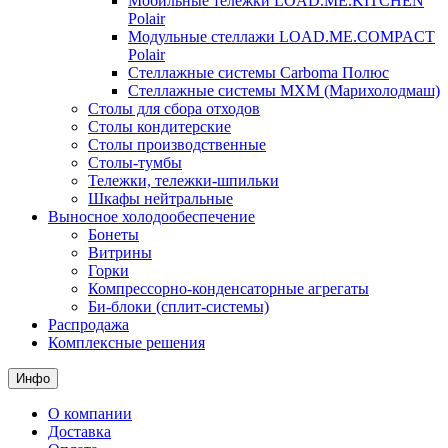
Мобильные тележки LOAD.ME.KITCHEN
Polair
Модульные стеллажи LOAD.ME.COMPACT
Polair
Стеллажные системы Carboma Полюс
Стеллажные системы МХМ (Марихолодмаш)
Столы для сбора отходов
Столы кондитерские
Столы производственные
Столы-тумбы
Тележки, тележки-шпильки
Шкафы нейтральные
Выносное холодообеспечение
Бонеты
Витрины
Горки
Компрессорно-конденсаторные агрегаты
Би-блоки (сплит-системы)
Распродажа
Комплексные решения
Инфо
О компании
Доставка