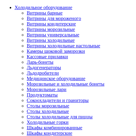
Холодильное оборудование
Витрины барные
Витрины для мороженого
Витрины кондитерские
Витрины морозильные
Витрины универсальные
Витрины холодильные
Витрины холодильные настольные
Камеры шоковой заморозки
Кассовые прилавки
Ларь-бонеты
Льдогенераторы
Льдодробители
Медицинское оборудование
Морозильные и холодильные бонеты
Морозильные лари
Продуктоматы
Сокоохладители и граниторы
Столы морозильные
Столы холодильные
Столы холодильные для пиццы
Холодильные горки
Шкафы комбинированные
Шкафы кондитерские