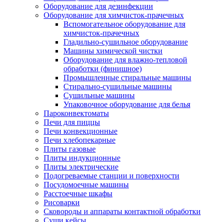
Оборудование для дезинфекции
Оборудование для химчисток-прачечных
Вспомогательное оборудование для
химчисток-прачечных
Гладильно-сушильное оборудование
Машины химической чистки
Оборудование для влажно-тепловой
обработки (финишное)
Промышленные стиральные машины
Стирально-сушильные машины
Сушильные машины
Упаковочное оборудование для белья
Пароконвектоматы
Печи для пиццы
Печи конвекционные
Печи хлебопекарные
Плиты газовые
Плиты индукционные
Плиты электрические
Подогреваемые станции и поверхности
Посудомоечные машины
Расстоечные шкафы
Рисоварки
Сковороды и аппараты контактной обработки
Суши кейсы