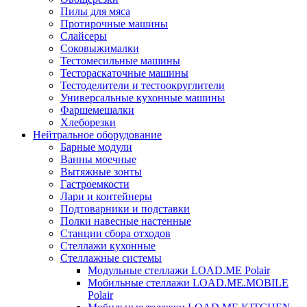
Пилы для мяса
Протирочные машины
Слайсеры
Соковыжималки
Тестомесильные машины
Тестораскаточные машины
Тестоделители и тестоокруглители
Универсальные кухонные машины
Фаршемешалки
Хлеборезки
Нейтральное оборудование
Барные модули
Ванны моечные
Вытяжные зонты
Гастроемкости
Лари и контейнеры
Подтоварники и подставки
Полки навесные настенные
Станции сбора отходов
Стеллажи кухонные
Стеллажные системы
Модульные стеллажи LOAD.ME Polair
Мобильные стеллажи LOAD.ME.MOBILE
Polair