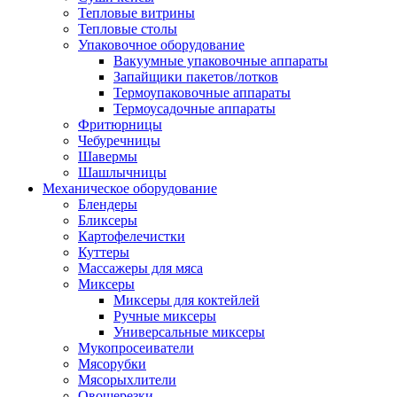
Тепловые витрины
Тепловые столы
Упаковочное оборудование
Вакуумные упаковочные аппараты
Запайщики пакетов/лотков
Термоупаковочные аппараты
Термоусадочные аппараты
Фритюрницы
Чебуречницы
Шавермы
Шашлычницы
Механическое оборудование
Блендеры
Бликсеры
Картофелечистки
Куттеры
Массажеры для мяса
Миксеры
Миксеры для коктейлей
Ручные миксеры
Универсальные миксеры
Мукопросеиватели
Мясорубки
Мясорыхлители
Овощерезки