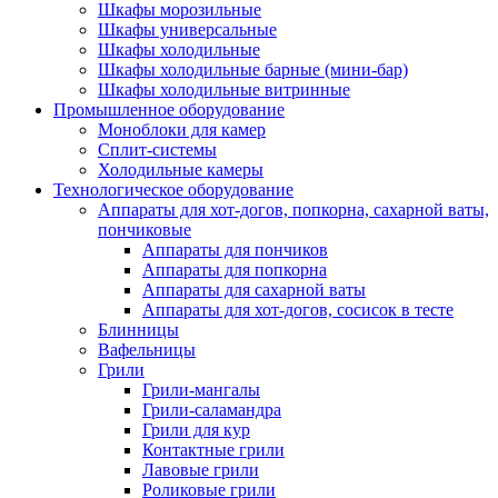
Шкафы морозильные
Шкафы универсальные
Шкафы холодильные
Шкафы холодильные барные (мини-бар)
Шкафы холодильные витринные
Промышленное оборудование
Моноблоки для камер
Сплит-системы
Холодильные камеры
Технологическое оборудование
Аппараты для хот-догов, попкорна, сахарной ваты,
пончиковые
Аппараты для пончиков
Аппараты для попкорна
Аппараты для сахарной ваты
Аппараты для хот-догов, сосисок в тесте
Блинницы
Вафельницы
Грили
Грили-мангалы
Грили-саламандра
Грили для кур
Контактные грили
Лавовые грили
Роликовые грили