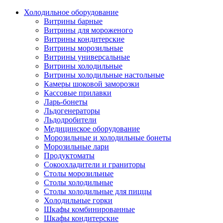
Холодильное оборудование
Витрины барные
Витрины для мороженого
Витрины кондитерские
Витрины морозильные
Витрины универсальные
Витрины холодильные
Витрины холодильные настольные
Камеры шоковой заморозки
Кассовые прилавки
Ларь-бонеты
Льдогенераторы
Льдодробители
Медицинское оборудование
Морозильные и холодильные бонеты
Морозильные лари
Продуктоматы
Сокоохладители и граниторы
Столы морозильные
Столы холодильные
Столы холодильные для пиццы
Холодильные горки
Шкафы комбинированные
Шкафы кондитерские