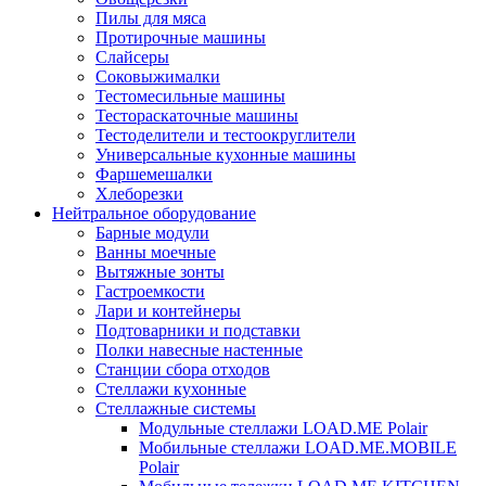
Пилы для мяса
Протирочные машины
Слайсеры
Соковыжималки
Тестомесильные машины
Тестораскаточные машины
Тестоделители и тестоокруглители
Универсальные кухонные машины
Фаршемешалки
Хлеборезки
Нейтральное оборудование
Барные модули
Ванны моечные
Вытяжные зонты
Гастроемкости
Лари и контейнеры
Подтоварники и подставки
Полки навесные настенные
Станции сбора отходов
Стеллажи кухонные
Стеллажные системы
Модульные стеллажи LOAD.ME Polair
Мобильные стеллажи LOAD.ME.MOBILE
Polair