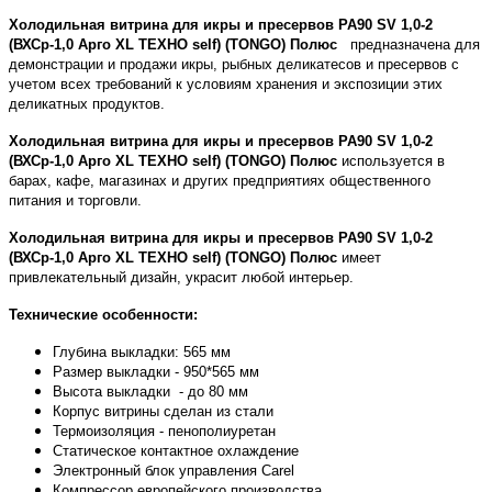
Холодильная витрина для икры и пресервов PA90 SV 1,0-2
(ВХСр-1,0 Арго XL ТЕХНО self) (TONGO)
Полюс
предназначена для
демонстрации и продажи икры, рыбных деликатесов и пресервов с
учетом всех требований к условиям хранения и экспозиции этих
деликатных продуктов.
Холодильная витрина для икры и пресервов
PA90 SV 1,0-2
(ВХСр-1,0 Арго XL ТЕХНО self) (TONGO) Полюс
используется в
барах, кафе, магазинах и других предприятиях общественного
питания и торговли.
Холодильная витрина для икры и пресервов
PA90 SV 1,0-2
(ВХСр-1,0 Арго XL ТЕХНО self) (TONGO)
Полюс
имеет
привлекательный дизайн, украсит любой интерьер.
Технические особенности:
Глубина выкладки: 565 мм
Размер выкладки - 950*565 мм
Высота выкладки - до 80 мм
Корпус витрины сделан из стали
Термоизоляция - пенополиуретан
Статическое контактное охлаждение
Электронный блок управления
Carel
Компрессор европейского производства