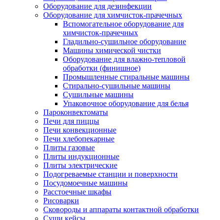
Оборудование для дезинфекции
Оборудование для химчисток-прачечных
Вспомогательное оборудование для
химчисток-прачечных
Гладильно-сушильное оборудование
Машины химической чистки
Оборудование для влажно-тепловой
обработки (финишное)
Промышленные стиральные машины
Стирально-сушильные машины
Сушильные машины
Упаковочное оборудование для белья
Пароконвектоматы
Печи для пиццы
Печи конвекционные
Печи хлебопекарные
Плиты газовые
Плиты индукционные
Плиты электрические
Подогреваемые станции и поверхности
Посудомоечные машины
Расстоечные шкафы
Рисоварки
Сковороды и аппараты контактной обработки
Суши кейсы