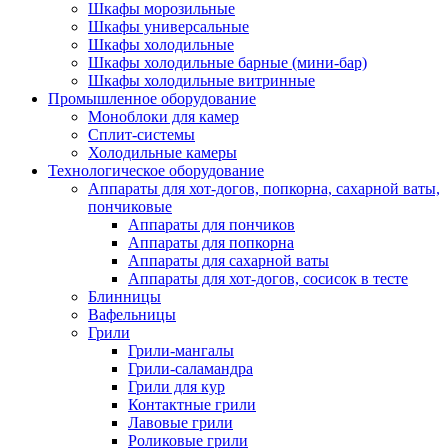
Шкафы морозильные
Шкафы универсальные
Шкафы холодильные
Шкафы холодильные барные (мини-бар)
Шкафы холодильные витринные
Промышленное оборудование
Моноблоки для камер
Сплит-системы
Холодильные камеры
Технологическое оборудование
Аппараты для хот-догов, попкорна, сахарной ваты,
пончиковые
Аппараты для пончиков
Аппараты для попкорна
Аппараты для сахарной ваты
Аппараты для хот-догов, сосисок в тесте
Блинницы
Вафельницы
Грили
Грили-мангалы
Грили-саламандра
Грили для кур
Контактные грили
Лавовые грили
Роликовые грили