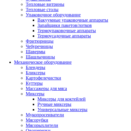
Тепловые витрины
Тепловые столы
Упаковочное оборудование
Вакуумные упаковочные аппараты
Запайщики пакетов/лотков
Термоупаковочные аппараты
Термоусадочные аппараты
Фритюрницы
Чебуречницы
Шавермы
Шашлычницы
Механическое оборудование
Блендеры
Бликсеры
Картофелечистки
Куттеры
Массажеры для мяса
Миксеры
Миксеры для коктейлей
Ручные миксеры
Универсальные миксеры
Мукопросеиватели
Мясорубки
Мясорыхлители
Овощерезки