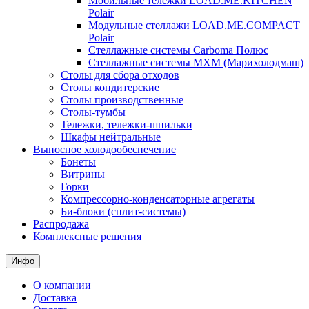
Мобильные тележки LOAD.ME.KITCHEN
Polair
Модульные стеллажи LOAD.ME.COMPACT
Polair
Стеллажные системы Carboma Полюс
Стеллажные системы МХМ (Марихолодмаш)
Столы для сбора отходов
Столы кондитерские
Столы производственные
Столы-тумбы
Тележки, тележки-шпильки
Шкафы нейтральные
Выносное холодообеспечение
Бонеты
Витрины
Горки
Компрессорно-конденсаторные агрегаты
Би-блоки (сплит-системы)
Распродажа
Комплексные решения
Инфо
О компании
Доставка