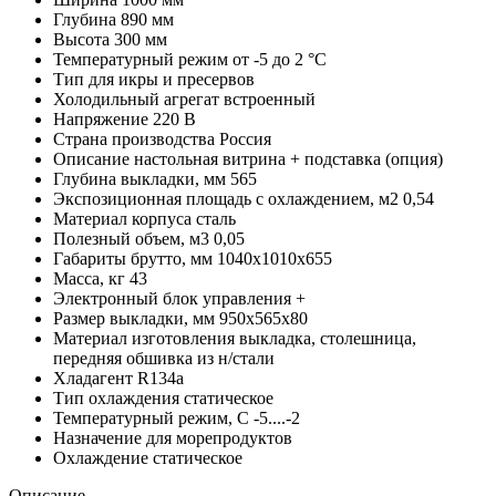
Глубина
890 мм
Высота
300 мм
Температурный режим
от -5 до 2 °С
Тип
для икры и пресервов
Холодильный агрегат
встроенный
Напряжение
220 В
Страна производства
Россия
Описание
настольная витрина + подставка (опция)
Глубина выкладки, мм
565
Экспозиционная площадь с охлаждением, м2
0,54
Материал корпуса
сталь
Полезный объем, м3
0,05
Габариты брутто, мм
1040х1010х655
Масса, кг
43
Электронный блок управления
+
Размер выкладки, мм
950х565х80
Материал изготовления
выкладка, столешница,
передняя обшивка из н/стали
Хладагент
R134a
Тип охлаждения
статическое
Температурный режим, С
-5....-2
Назначение
для морепродуктов
Охлаждение
статическое
Описание