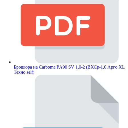
Брошюра на Carboma PА90 SV 1,0-2 (ВХСр-1,0 Арго XL
Техно self)