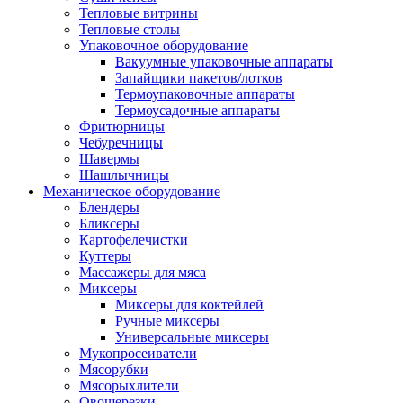
Тепловые витрины
Тепловые столы
Упаковочное оборудование
Вакуумные упаковочные аппараты
Запайщики пакетов/лотков
Термоупаковочные аппараты
Термоусадочные аппараты
Фритюрницы
Чебуречницы
Шавермы
Шашлычницы
Механическое оборудование
Блендеры
Бликсеры
Картофелечистки
Куттеры
Массажеры для мяса
Миксеры
Миксеры для коктейлей
Ручные миксеры
Универсальные миксеры
Мукопросеиватели
Мясорубки
Мясорыхлители
Овощерезки