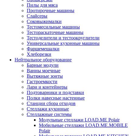
Пилы для мяса
Протирочные машины
Слайсеры
Соковыжималки
Тестомесильные машины
Тестораскаточные машины
Тестоделители и тестоокруглители
Универсальные кухонные машины
Фаршемешалки
Хлеборезки
Нейтральное оборудование
Барные модули
Ванны моечные
Вытяжные зонты
Гастроемкости
Лари и контейнеры
Подтоварники и подставки
Полки навесные настенные
Станции сбора отходов
Стеллажи кухонные
Стеллажные системы
Модульные стеллажи LOAD.ME Polair
Мобильные стеллажи LOAD.ME.MOBILE
Polair