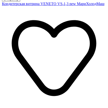
Кондитерская витрина VENETO VS-1,3 new МариХолодМаш