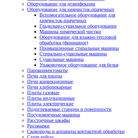
Оборудование для дезинфекции
Оборудование для химчисток-прачечных
Вспомогательное оборудование для
химчисток-прачечных
Гладильно-сушильное оборудование
Машины химической чистки
Оборудование для влажно-тепловой
обработки (финишное)
Промышленные стиральные машины
Стирально-сушильные машины
Сушильные машины
Упаковочное оборудование для белья
Пароконвектоматы
Печи для пиццы
Печи конвекционные
Печи хлебопекарные
Плиты газовые
Плиты индукционные
Плиты электрические
Подогреваемые станции и поверхности
Посудомоечные машины
Расстоечные шкафы
Рисоварки
Сковороды и аппараты контактной обработки
Суши кейсы