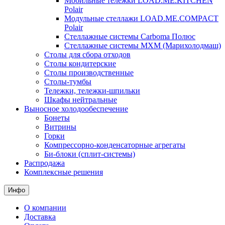
Мобильные тележки LOAD.ME.KITCHEN
Polair
Модульные стеллажи LOAD.ME.COMPACT
Polair
Стеллажные системы Carboma Полюс
Стеллажные системы МХМ (Марихолодмаш)
Столы для сбора отходов
Столы кондитерские
Столы производственные
Столы-тумбы
Тележки, тележки-шпильки
Шкафы нейтральные
Выносное холодообеспечение
Бонеты
Витрины
Горки
Компрессорно-конденсаторные агрегаты
Би-блоки (сплит-системы)
Распродажа
Комплексные решения
Инфо
О компании
Доставка