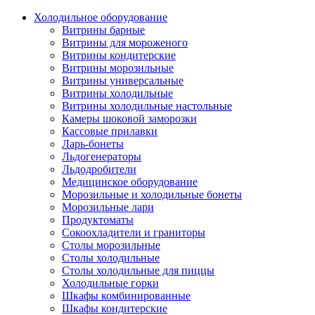
Холодильное оборудование
Витрины барные
Витрины для мороженого
Витрины кондитерские
Витрины морозильные
Витрины универсальные
Витрины холодильные
Витрины холодильные настольные
Камеры шоковой заморозки
Кассовые прилавки
Ларь-бонеты
Льдогенераторы
Льдодробители
Медицинское оборудование
Морозильные и холодильные бонеты
Морозильные лари
Продуктоматы
Сокоохладители и граниторы
Столы морозильные
Столы холодильные
Столы холодильные для пиццы
Холодильные горки
Шкафы комбинированные
Шкафы кондитерские