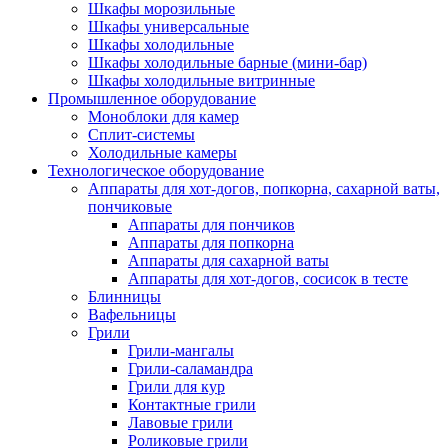
Шкафы морозильные
Шкафы универсальные
Шкафы холодильные
Шкафы холодильные барные (мини-бар)
Шкафы холодильные витринные
Промышленное оборудование
Моноблоки для камер
Сплит-системы
Холодильные камеры
Технологическое оборудование
Аппараты для хот-догов, попкорна, сахарной ваты,
пончиковые
Аппараты для пончиков
Аппараты для попкорна
Аппараты для сахарной ваты
Аппараты для хот-догов, сосисок в тесте
Блинницы
Вафельницы
Грили
Грили-мангалы
Грили-саламандра
Грили для кур
Контактные грили
Лавовые грили
Роликовые грили