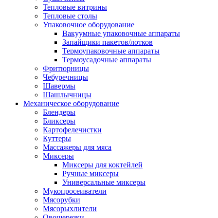
Тепловые витрины
Тепловые столы
Упаковочное оборудование
Вакуумные упаковочные аппараты
Запайщики пакетов/лотков
Термоупаковочные аппараты
Термоусадочные аппараты
Фритюрницы
Чебуречницы
Шавермы
Шашлычницы
Механическое оборудование
Блендеры
Бликсеры
Картофелечистки
Куттеры
Массажеры для мяса
Миксеры
Миксеры для коктейлей
Ручные миксеры
Универсальные миксеры
Мукопросеиватели
Мясорубки
Мясорыхлители
Овощерезки