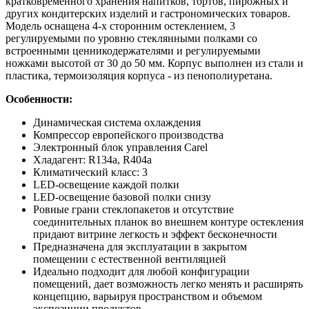
кратковременного хранения напитков, тортов, пирожных и
других кондитерских изделий и гастрономических товаров.
Модель оснащена 4-х сторонним остеклением, 3
регулируемыми по уровню стеклянными полками со
встроенными ценникодержателями и регулируемыми
ножками высотой от 30 до 50 мм. Корпус выполнен из стали и
пластика, термоизоляция корпуса - из пенополиуретана.
Особенности:
Динамическая система охлаждения
Компрессор европейского производства
Электронный блок управления Carel
Хладагент: R134a, R404a
Климатический класс: 3
LED-освещение каждой полки
LED-освещение базовой полки снизу
Ровные грани стеклопакетов и отсутствие
соединительных планок во внешнем контуре остекления
придают витрине легкость и эффект бесконечности
Предназначена для эксплуатации в закрытом
помещении с естественной вентиляцией
Идеально подходит для любой конфигурации
помещений, дает возможность легко менять и расширять
концепцию, варьируя пространством и объемом
экспозиции продуктов