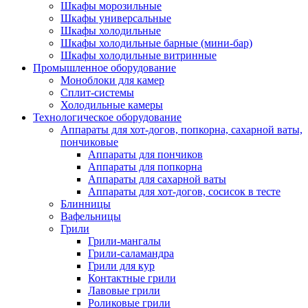
Шкафы морозильные
Шкафы универсальные
Шкафы холодильные
Шкафы холодильные барные (мини-бар)
Шкафы холодильные витринные
Промышленное оборудование
Моноблоки для камер
Сплит-системы
Холодильные камеры
Технологическое оборудование
Аппараты для хот-догов, попкорна, сахарной ваты,
пончиковые
Аппараты для пончиков
Аппараты для попкорна
Аппараты для сахарной ваты
Аппараты для хот-догов, сосисок в тесте
Блинницы
Вафельницы
Грили
Грили-мангалы
Грили-саламандра
Грили для кур
Контактные грили
Лавовые грили
Роликовые грили