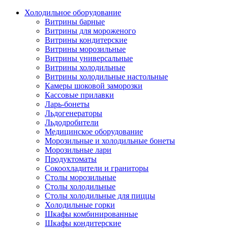
Холодильное оборудование
Витрины барные
Витрины для мороженого
Витрины кондитерские
Витрины морозильные
Витрины универсальные
Витрины холодильные
Витрины холодильные настольные
Камеры шоковой заморозки
Кассовые прилавки
Ларь-бонеты
Льдогенераторы
Льдодробители
Медицинское оборудование
Морозильные и холодильные бонеты
Морозильные лари
Продуктоматы
Сокоохладители и граниторы
Столы морозильные
Столы холодильные
Столы холодильные для пиццы
Холодильные горки
Шкафы комбинированные
Шкафы кондитерские