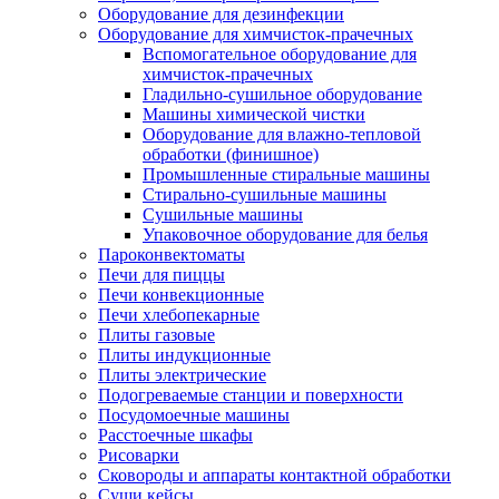
Оборудование для дезинфекции
Оборудование для химчисток-прачечных
Вспомогательное оборудование для
химчисток-прачечных
Гладильно-сушильное оборудование
Машины химической чистки
Оборудование для влажно-тепловой
обработки (финишное)
Промышленные стиральные машины
Стирально-сушильные машины
Сушильные машины
Упаковочное оборудование для белья
Пароконвектоматы
Печи для пиццы
Печи конвекционные
Печи хлебопекарные
Плиты газовые
Плиты индукционные
Плиты электрические
Подогреваемые станции и поверхности
Посудомоечные машины
Расстоечные шкафы
Рисоварки
Сковороды и аппараты контактной обработки
Суши кейсы