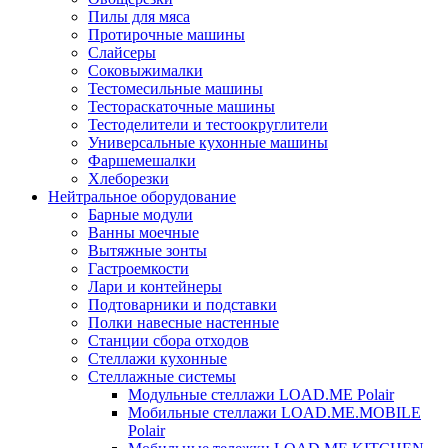
Пилы для мяса
Протирочные машины
Слайсеры
Соковыжималки
Тестомесильные машины
Тестораскаточные машины
Тестоделители и тестоокруглители
Универсальные кухонные машины
Фаршемешалки
Хлеборезки
Нейтральное оборудование
Барные модули
Ванны моечные
Вытяжные зонты
Гастроемкости
Лари и контейнеры
Подтоварники и подставки
Полки навесные настенные
Станции сбора отходов
Стеллажи кухонные
Стеллажные системы
Модульные стеллажи LOAD.ME Polair
Мобильные стеллажи LOAD.ME.MOBILE
Polair