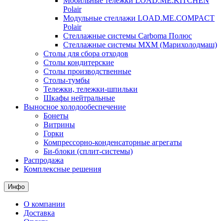
Мобильные тележки LOAD.ME.KITCHEN
Polair
Модульные стеллажи LOAD.ME.COMPACT
Polair
Стеллажные системы Carboma Полюс
Стеллажные системы МХМ (Марихолодмаш)
Столы для сбора отходов
Столы кондитерские
Столы производственные
Столы-тумбы
Тележки, тележки-шпильки
Шкафы нейтральные
Выносное холодообеспечение
Бонеты
Витрины
Горки
Компрессорно-конденсаторные агрегаты
Би-блоки (сплит-системы)
Распродажа
Комплексные решения
Инфо
О компании
Доставка