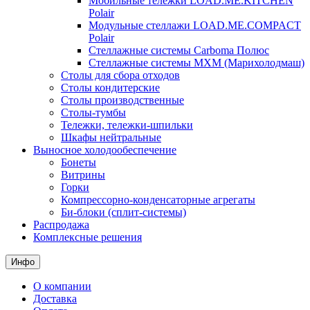
Мобильные тележки LOAD.ME.KITCHEN
Polair
Модульные стеллажи LOAD.ME.COMPACT
Polair
Стеллажные системы Carboma Полюс
Стеллажные системы МХМ (Марихолодмаш)
Столы для сбора отходов
Столы кондитерские
Столы производственные
Столы-тумбы
Тележки, тележки-шпильки
Шкафы нейтральные
Выносное холодообеспечение
Бонеты
Витрины
Горки
Компрессорно-конденсаторные агрегаты
Би-блоки (сплит-системы)
Распродажа
Комплексные решения
Инфо
О компании
Доставка