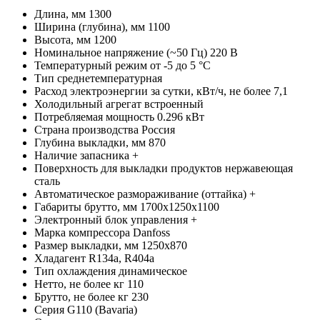
Длина, мм
1300
Ширина (глубина), мм
1100
Высота, мм
1200
Номинальное напряжение (~50 Гц)
220 В
Температурный режим
от -5 до 5 °C
Тип
среднетемпературная
Расход электроэнергии за сутки, кВт/ч, не более
7,1
Холодильный агрегат
встроенный
Потребляемая мощность
0.296 кВт
Страна производства
Россия
Глубина выкладки, мм
870
Наличие запасника
+
Поверхность для выкладки продуктов
нержавеющая
сталь
Автоматическое размораживание (оттайка)
+
Габариты брутто, мм
1700х1250х1100
Электронный блок управления
+
Марка компрессора
Danfoss
Размер выкладки, мм
1250х870
Хладагент
R134a, R404a
Тип охлаждения
динамическое
Нетто, не более кг
110
Брутто, не более кг
230
Серия
G110 (Bavaria)