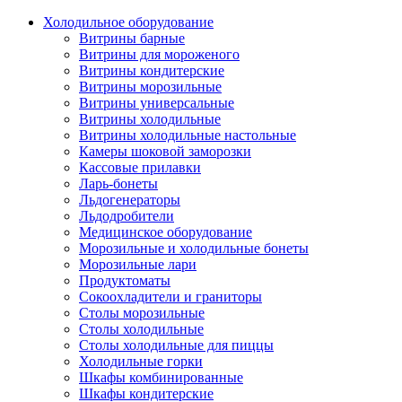
Холодильное оборудование
Витрины барные
Витрины для мороженого
Витрины кондитерские
Витрины морозильные
Витрины универсальные
Витрины холодильные
Витрины холодильные настольные
Камеры шоковой заморозки
Кассовые прилавки
Ларь-бонеты
Льдогенераторы
Льдодробители
Медицинское оборудование
Морозильные и холодильные бонеты
Морозильные лари
Продуктоматы
Сокоохладители и граниторы
Столы морозильные
Столы холодильные
Столы холодильные для пиццы
Холодильные горки
Шкафы комбинированные
Шкафы кондитерские