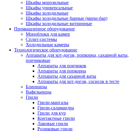
Шкафы морозильные
Шкафы универсальные
Шкафы холодильные
Шкафы холодильные барные (мини-бар)
Шкафы холодильные витринные
Промышленное оборудование
Моноблоки для камер
Сплит-системы
Холодильные камеры
Технологическое оборудование
Аппараты для хот-догов, попкорна, сахарной ваты,
пончиковые
Аппараты для пончиков
Аппараты для попкорна
Аппараты для сахарной ваты
Аппараты для хот-догов, сосисок в тесте
Блинницы
Вафельницы
Грили
Грили-мангалы
Грили-саламандра
Грили для кур
Контактные грили
Лавовые грили
Роликовые грили