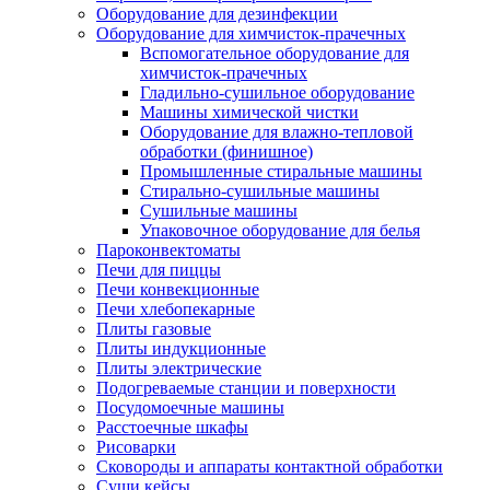
Оборудование для дезинфекции
Оборудование для химчисток-прачечных
Вспомогательное оборудование для
химчисток-прачечных
Гладильно-сушильное оборудование
Машины химической чистки
Оборудование для влажно-тепловой
обработки (финишное)
Промышленные стиральные машины
Стирально-сушильные машины
Сушильные машины
Упаковочное оборудование для белья
Пароконвектоматы
Печи для пиццы
Печи конвекционные
Печи хлебопекарные
Плиты газовые
Плиты индукционные
Плиты электрические
Подогреваемые станции и поверхности
Посудомоечные машины
Расстоечные шкафы
Рисоварки
Сковороды и аппараты контактной обработки
Суши кейсы