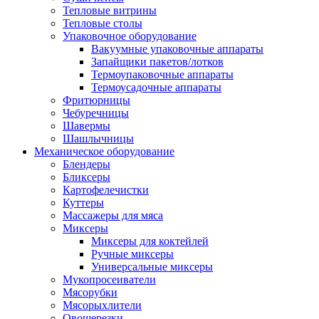
Тепловые витрины
Тепловые столы
Упаковочное оборудование
Вакуумные упаковочные аппараты
Запайщики пакетов/лотков
Термоупаковочные аппараты
Термоусадочные аппараты
Фритюрницы
Чебуречницы
Шавермы
Шашлычницы
Механическое оборудование
Блендеры
Бликсеры
Картофелечистки
Куттеры
Массажеры для мяса
Миксеры
Миксеры для коктейлей
Ручные миксеры
Универсальные миксеры
Мукопросеиватели
Мясорубки
Мясорыхлители
Овощерезки