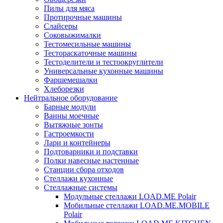
Пилы для мяса
Протирочные машины
Слайсеры
Соковыжималки
Тестомесильные машины
Тестораскаточные машины
Тестоделители и тестоокруглители
Универсальные кухонные машины
Фаршемешалки
Хлеборезки
Нейтральное оборудование
Барные модули
Ванны моечные
Вытяжные зонты
Гастроемкости
Лари и контейнеры
Подтоварники и подставки
Полки навесные настенные
Станции сбора отходов
Стеллажи кухонные
Стеллажные системы
Модульные стеллажи LOAD.ME Polair
Мобильные стеллажи LOAD.ME.MOBILE
Polair