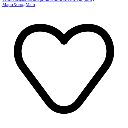
МариХолодМаш