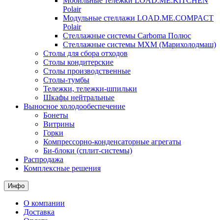
Мобильные тележки LOAD.ME.KITCHEN
Polair
Модульные стеллажи LOAD.ME.COMPACT
Polair
Стеллажные системы Carboma Полюс
Стеллажные системы МХМ (Марихолодмаш)
Столы для сбора отходов
Столы кондитерские
Столы производственные
Столы-тумбы
Тележки, тележки-шпильки
Шкафы нейтральные
Выносное холодообеспечение
Бонеты
Витрины
Горки
Компрессорно-конденсаторные агрегаты
Би-блоки (сплит-системы)
Распродажа
Комплексные решения
Инфо
О компании
Доставка