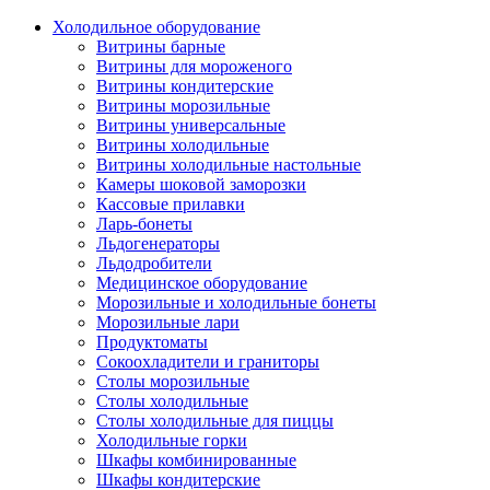
Холодильное оборудование
Витрины барные
Витрины для мороженого
Витрины кондитерские
Витрины морозильные
Витрины универсальные
Витрины холодильные
Витрины холодильные настольные
Камеры шоковой заморозки
Кассовые прилавки
Ларь-бонеты
Льдогенераторы
Льдодробители
Медицинское оборудование
Морозильные и холодильные бонеты
Морозильные лари
Продуктоматы
Сокоохладители и граниторы
Столы морозильные
Столы холодильные
Столы холодильные для пиццы
Холодильные горки
Шкафы комбинированные
Шкафы кондитерские