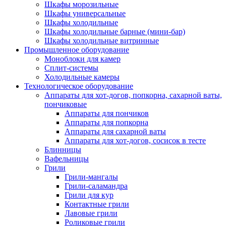
Шкафы морозильные
Шкафы универсальные
Шкафы холодильные
Шкафы холодильные барные (мини-бар)
Шкафы холодильные витринные
Промышленное оборудование
Моноблоки для камер
Сплит-системы
Холодильные камеры
Технологическое оборудование
Аппараты для хот-догов, попкорна, сахарной ваты,
пончиковые
Аппараты для пончиков
Аппараты для попкорна
Аппараты для сахарной ваты
Аппараты для хот-догов, сосисок в тесте
Блинницы
Вафельницы
Грили
Грили-мангалы
Грили-саламандра
Грили для кур
Контактные грили
Лавовые грили
Роликовые грили