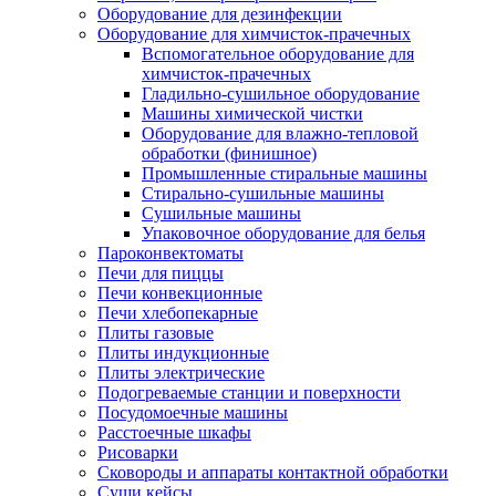
Оборудование для дезинфекции
Оборудование для химчисток-прачечных
Вспомогательное оборудование для
химчисток-прачечных
Гладильно-сушильное оборудование
Машины химической чистки
Оборудование для влажно-тепловой
обработки (финишное)
Промышленные стиральные машины
Стирально-сушильные машины
Сушильные машины
Упаковочное оборудование для белья
Пароконвектоматы
Печи для пиццы
Печи конвекционные
Печи хлебопекарные
Плиты газовые
Плиты индукционные
Плиты электрические
Подогреваемые станции и поверхности
Посудомоечные машины
Расстоечные шкафы
Рисоварки
Сковороды и аппараты контактной обработки
Суши кейсы