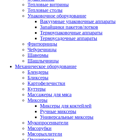
Тепловые витрины
Тепловые столы
Упаковочное оборудование
Вакуумные упаковочные аппараты
Запайщики пакетов/лотков
Термоупаковочные аппараты
Термоусадочные аппараты
Фритюрницы
Чебуречницы
Шавермы
Шашлычницы
Механическое оборудование
Блендеры
Бликсеры
Картофелечистки
Куттеры
Массажеры для мяса
Миксеры
Миксеры для коктейлей
Ручные миксеры
Универсальные миксеры
Мукопросеиватели
Мясорубки
Мясорыхлители
Овощерезки