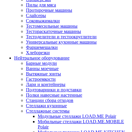
Пилы для мяса
Протирочные машины
Слайсеры
Соковыжималки
Тестомесильные машины
Тестораскаточные машины
Тестоделители и тестоокруглители
Универсальные кухонные машины
Фаршемешалки
Хлеборезки
Нейтральное оборудование
Барные модули
Ванны моечные
Вытяжные зонты
Гастроемкости
Лари и контейнеры
Подтоварники и подставки
Полки навесные настенные
Станции сбора отходов
Стеллажи кухонные
Стеллажные системы
Модульные стеллажи LOAD.ME Polair
Мобильные стеллажи LOAD.ME.MOBILE
Polair