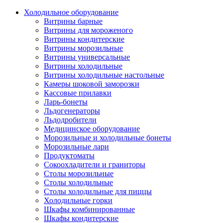
Холодильное оборудование
Витрины барные
Витрины для мороженого
Витрины кондитерские
Витрины морозильные
Витрины универсальные
Витрины холодильные
Витрины холодильные настольные
Камеры шоковой заморозки
Кассовые прилавки
Ларь-бонеты
Льдогенераторы
Льдодробители
Медицинское оборудование
Морозильные и холодильные бонеты
Морозильные лари
Продуктоматы
Сокоохладители и граниторы
Столы морозильные
Столы холодильные
Столы холодильные для пиццы
Холодильные горки
Шкафы комбинированные
Шкафы кондитерские