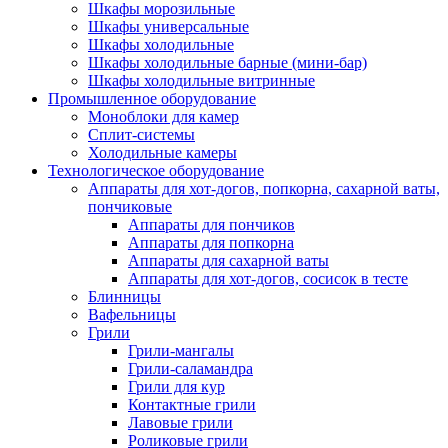
Шкафы морозильные
Шкафы универсальные
Шкафы холодильные
Шкафы холодильные барные (мини-бар)
Шкафы холодильные витринные
Промышленное оборудование
Моноблоки для камер
Сплит-системы
Холодильные камеры
Технологическое оборудование
Аппараты для хот-догов, попкорна, сахарной ваты,
пончиковые
Аппараты для пончиков
Аппараты для попкорна
Аппараты для сахарной ваты
Аппараты для хот-догов, сосисок в тесте
Блинницы
Вафельницы
Грили
Грили-мангалы
Грили-саламандра
Грили для кур
Контактные грили
Лавовые грили
Роликовые грили