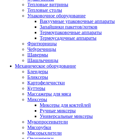
Тепловые витрины
Тепловые столы
Упаковочное оборудование
Вакуумные упаковочные аппараты
Запайщики пакетов/лотков
Термоупаковочные аппараты
Термоусадочные аппараты
Фритюрницы
Чебуречницы
Шавермы
Шашлычницы
Механическое оборудование
Блендеры
Бликсеры
Картофелечистки
Куттеры
Массажеры для мяса
Миксеры
Миксеры для коктейлей
Ручные миксеры
Универсальные миксеры
Мукопросеиватели
Мясорубки
Мясорыхлители
Овощерезки