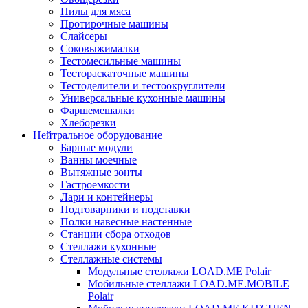
Пилы для мяса
Протирочные машины
Слайсеры
Соковыжималки
Тестомесильные машины
Тестораскаточные машины
Тестоделители и тестоокруглители
Универсальные кухонные машины
Фаршемешалки
Хлеборезки
Нейтральное оборудование
Барные модули
Ванны моечные
Вытяжные зонты
Гастроемкости
Лари и контейнеры
Подтоварники и подставки
Полки навесные настенные
Станции сбора отходов
Стеллажи кухонные
Стеллажные системы
Модульные стеллажи LOAD.ME Polair
Мобильные стеллажи LOAD.ME.MOBILE
Polair