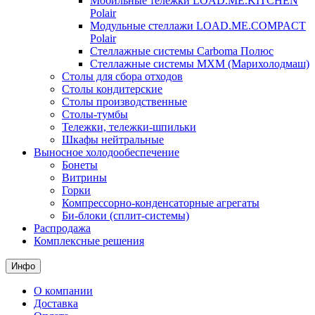
Мобильные тележки LOAD.ME.KITCHEN
Polair
Модульные стеллажи LOAD.ME.COMPACT
Polair
Стеллажные системы Carboma Полюс
Стеллажные системы МХМ (Марихолодмаш)
Столы для сбора отходов
Столы кондитерские
Столы производственные
Столы-тумбы
Тележки, тележки-шпильки
Шкафы нейтральные
Выносное холодообеспечение
Бонеты
Витрины
Горки
Компрессорно-конденсаторные агрегаты
Би-блоки (сплит-системы)
Распродажа
Комплексные решения
Инфо
О компании
Доставка