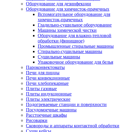
Оборудование для дезинфекции
Оборудование для химчисток-прачечных
Вспомогательное оборудование для
химчисток-прачечных
Гладильно-сушильное оборудование
Машины химической чистки
Оборудование для влажно-тепловой
обработки (финишное)
Промышленные стиральные машины
Стирально-сушильные машины
Сушильные машины
Упаковочное оборудование для белья
Пароконвектоматы
Печи для пиццы
Печи конвекционные
Печи хлебопекарные
Плиты газовые
Плиты индукционные
Плиты электрические
Подогреваемые станции и поверхности
Посудомоечные машины
Расстоечные шкафы
Рисоварки
Сковороды и аппараты контактной обработки
Суши кейсы