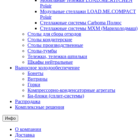
Мобильные тележки LOAD.ME.KITCHEN
Polair
Модульные стеллажи LOAD.ME.COMPACT
Polair
Стеллажные системы Carboma Полюс
Стеллажные системы МХМ (Марихолодмаш)
Столы для сбора отходов
Столы кондитерские
Столы производственные
Столы-тумбы
Тележки, тележки-шпильки
Шкафы нейтральные
Выносное холодообеспечение
Бонеты
Витрины
Горки
Компрессорно-конденсаторные агрегаты
Би-блоки (сплит-системы)
Распродажа
Комплексные решения
Инфо
О компании
Доставка