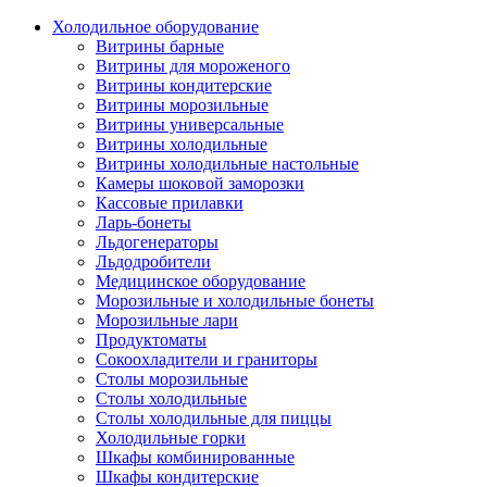
Холодильное оборудование
Витрины барные
Витрины для мороженого
Витрины кондитерские
Витрины морозильные
Витрины универсальные
Витрины холодильные
Витрины холодильные настольные
Камеры шоковой заморозки
Кассовые прилавки
Ларь-бонеты
Льдогенераторы
Льдодробители
Медицинское оборудование
Морозильные и холодильные бонеты
Морозильные лари
Продуктоматы
Сокоохладители и граниторы
Столы морозильные
Столы холодильные
Столы холодильные для пиццы
Холодильные горки
Шкафы комбинированные
Шкафы кондитерские