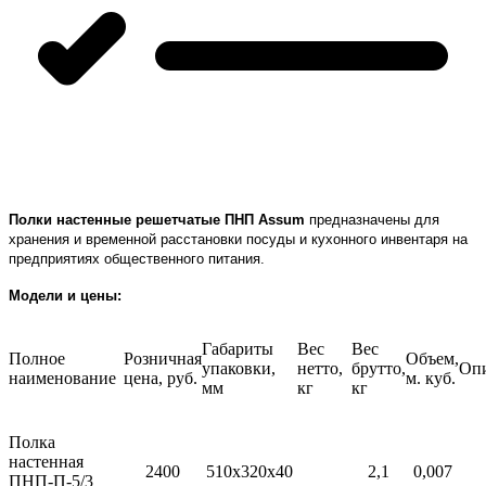
Полки настенные решетчатые ПНП Assum
предназначены для
хранения и временной расстановки посуды и кухонного инвентаря на
предприятиях общественного питания.
Модели и цены:
Габариты
Вес
Вес
Полное
Розничная
Объем,
упаковки,
нетто,
брутто,
Оп
наименование
цена, руб.
м. куб.
мм
кг
кг
Полка
настенная
2400
510х320х40
2,1
0,007
ПНП-П-5/3