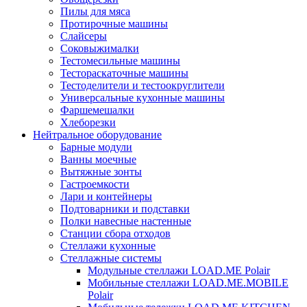
Пилы для мяса
Протирочные машины
Слайсеры
Соковыжималки
Тестомесильные машины
Тестораскаточные машины
Тестоделители и тестоокруглители
Универсальные кухонные машины
Фаршемешалки
Хлеборезки
Нейтральное оборудование
Барные модули
Ванны моечные
Вытяжные зонты
Гастроемкости
Лари и контейнеры
Подтоварники и подставки
Полки навесные настенные
Станции сбора отходов
Стеллажи кухонные
Стеллажные системы
Модульные стеллажи LOAD.ME Polair
Мобильные стеллажи LOAD.ME.MOBILE
Polair