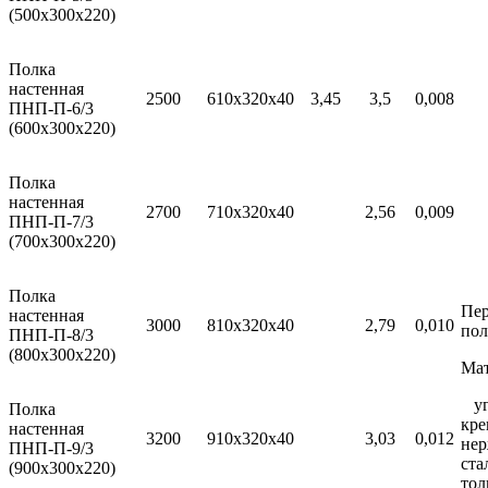
(500х300х220)
Полка
настенная
2500
610х320х40
3,45
3,5
0,008
ПНП-П-6/3
(600х300х220)
Полка
настенная
2700
710х320х40
2,56
0,009
ПНП-П-7/3
(700х300х220)
Полка
Пер
настенная
3000
810х320х40
2,79
0,010
пол
ПНП-П-8/3
(800х300х220)
Мат
уг
Полка
кре
настенная
3200
910х320х40
3,03
0,012
не
ПНП-П-9/3
ста
(900х300х220)
тол