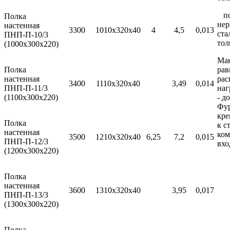
по
Полка
не
настенная
3300
1010х320х40
4
4,5
0,013
ста
ПНП-П-10/3
тол
(1000х300х220)
Мак
Полка
рав
настенная
рас
3400
1110х320х40
3,49
0,014
ПНП-П-11/3
наг
(1100х300х220)
- до
Фур
кре
Полка
к с
настенная
ком
3500
1210х320х40
6,25
7,2
0,015
ПНП-П-12/3
вхо
(1200х300х220)
Полка
настенная
3600
1310х320х40
3,95
0,017
ПНП-П-13/3
(1300х300х220)
Полка