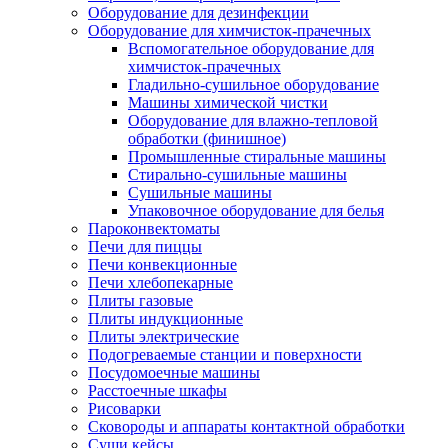
Оборудование для дезинфекции
Оборудование для химчисток-прачечных
Вспомогательное оборудование для
химчисток-прачечных
Гладильно-сушильное оборудование
Машины химической чистки
Оборудование для влажно-тепловой
обработки (финишное)
Промышленные стиральные машины
Стирально-сушильные машины
Сушильные машины
Упаковочное оборудование для белья
Пароконвектоматы
Печи для пиццы
Печи конвекционные
Печи хлебопекарные
Плиты газовые
Плиты индукционные
Плиты электрические
Подогреваемые станции и поверхности
Посудомоечные машины
Расстоечные шкафы
Рисоварки
Сковороды и аппараты контактной обработки
Суши кейсы