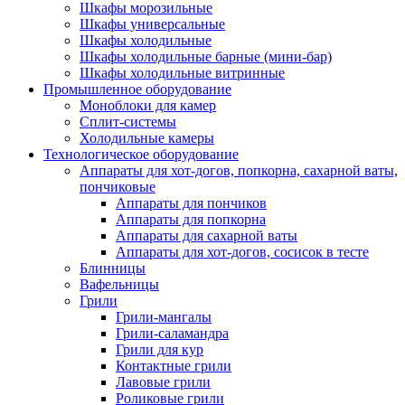
Шкафы морозильные
Шкафы универсальные
Шкафы холодильные
Шкафы холодильные барные (мини-бар)
Шкафы холодильные витринные
Промышленное оборудование
Моноблоки для камер
Сплит-системы
Холодильные камеры
Технологическое оборудование
Аппараты для хот-догов, попкорна, сахарной ваты,
пончиковые
Аппараты для пончиков
Аппараты для попкорна
Аппараты для сахарной ваты
Аппараты для хот-догов, сосисок в тесте
Блинницы
Вафельницы
Грили
Грили-мангалы
Грили-саламандра
Грили для кур
Контактные грили
Лавовые грили
Роликовые грили