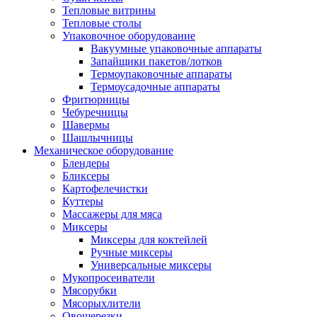
Тепловые витрины
Тепловые столы
Упаковочное оборудование
Вакуумные упаковочные аппараты
Запайщики пакетов/лотков
Термоупаковочные аппараты
Термоусадочные аппараты
Фритюрницы
Чебуречницы
Шавермы
Шашлычницы
Механическое оборудование
Блендеры
Бликсеры
Картофелечистки
Куттеры
Массажеры для мяса
Миксеры
Миксеры для коктейлей
Ручные миксеры
Универсальные миксеры
Мукопросеиватели
Мясорубки
Мясорыхлители
Овощерезки