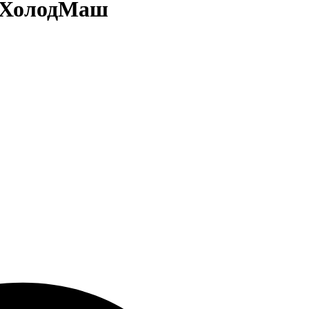
риХолодМаш