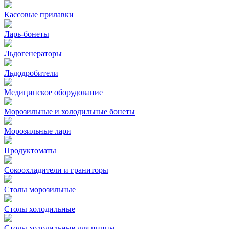
Кассовые прилавки
Ларь-бонеты
Льдогенераторы
Льдодробители
Медицинское оборудование
Морозильные и холодильные бонеты
Морозильные лари
Продуктоматы
Сокоохладители и граниторы
Столы морозильные
Столы холодильные
Столы холодильные для пиццы