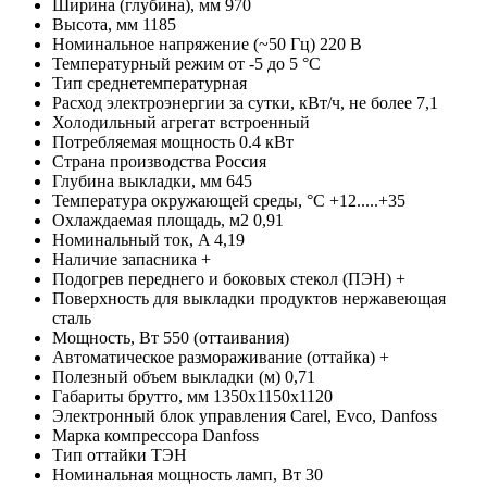
Ширина (глубина), мм
970
Высота, мм
1185
Номинальное напряжение (~50 Гц)
220 В
Температурный режим
от -5 до 5 °C
Тип
среднетемпературная
Расход электроэнергии за сутки, кВт/ч, не более
7,1
Холодильный агрегат
встроенный
Потребляемая мощность
0.4 кВт
Страна производства
Россия
Глубина выкладки, мм
645
Температура окружающей среды, °C
+12.....+35
Охлаждаемая площадь, м2
0,91
Номинальный ток, A
4,19
Наличие запасника
+
Подогрев переднего и боковых стекол (ПЭН)
+
Поверхность для выкладки продуктов
нержавеющая
сталь
Мощность, Вт
550 (оттаивания)
Автоматическое размораживание (оттайка)
+
Полезный объем выкладки (м)
0,71
Габариты брутто, мм
1350х1150х1120
Электронный блок управления
Carel, Evco, Danfoss
Марка компрессора
Danfoss
Тип оттайки
ТЭН
Номинальная мощность ламп, Вт
30