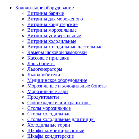
Холодильное оборудование
Витрины барные
Витрины для мороженого
Витрины кондитерские
Витрины морозильные
Витрины универсальные
Витрины холодильные
Витрины холодильные настольные
Камеры шоковой заморозки
Кассовые прилавки
Ларь-бонеты
Льдогенераторы
Льдодробители
Медицинское оборудование
Морозильные и холодильные бонеты
Морозильные лари
Продуктоматы
Сокоохладители и граниторы
Столы морозильные
Столы холодильные
Столы холодильные для пиццы
Холодильные горки
Шкафы комбинированные
Шкафы кондитерские