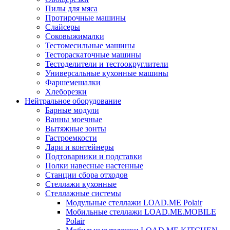
Пилы для мяса
Протирочные машины
Слайсеры
Соковыжималки
Тестомесильные машины
Тестораскаточные машины
Тестоделители и тестоокруглители
Универсальные кухонные машины
Фаршемешалки
Хлеборезки
Нейтральное оборудование
Барные модули
Ванны моечные
Вытяжные зонты
Гастроемкости
Лари и контейнеры
Подтоварники и подставки
Полки навесные настенные
Станции сбора отходов
Стеллажи кухонные
Стеллажные системы
Модульные стеллажи LOAD.ME Polair
Мобильные стеллажи LOAD.ME.MOBILE
Polair