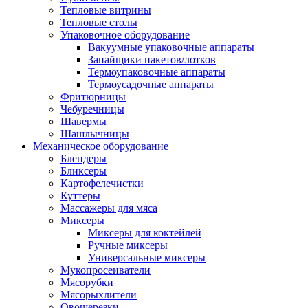
Тепловые витрины
Тепловые столы
Упаковочное оборудование
Вакуумные упаковочные аппараты
Запайщики пакетов/лотков
Термоупаковочные аппараты
Термоусадочные аппараты
Фритюрницы
Чебуречницы
Шавермы
Шашлычницы
Механическое оборудование
Блендеры
Бликсеры
Картофелечистки
Куттеры
Массажеры для мяса
Миксеры
Миксеры для коктейлей
Ручные миксеры
Универсальные миксеры
Мукопросеиватели
Мясорубки
Мясорыхлители
Овощерезки