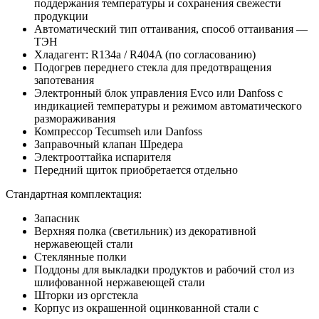
поддержания температуры и сохранения свежести
продукции
Автоматический тип оттаивания, способ оттаивания —
ТЭН
Хладагент: R134a / R404A (по согласованию)
Подогрев переднего стекла для предотвращения
запотевания
Электронный блок управления Evco или Danfoss с
индикацией температуры и режимом автоматического
размораживания
Компрессор Tecumseh или Danfoss
Заправочный клапан Шредера
Электрооттайка испарителя
Передний щиток приобретается отдельно
Стандартная комплектация:
Запасник
Верхняя полка (светильник) из декоративной
нержавеющей стали
Стеклянные полки
Поддоны для выкладки продуктов и рабочий стол из
шлифованной нержавеющей стали
Шторки из оргстекла
Корпус из окрашенной оцинкованной стали с