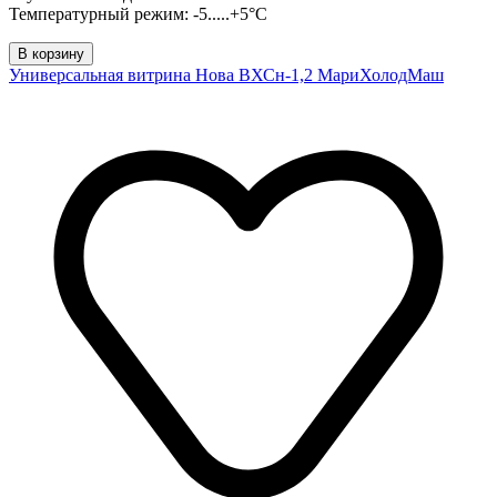
Температурный режим: -5.....+5°C
В корзину
Универсальная витрина Нова ВХСн-1,2 МариХолодМаш