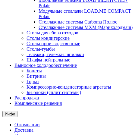
Мобильные тележки LOAD.ME.KITCHEN
Polair
Модульные стеллажи LOAD.ME.COMPACT
Polair
Стеллажные системы Carboma Полюс
Стеллажные системы МХМ (Марихолодмаш)
Столы для сбора отходов
Столы кондитерские
Столы производственные
Столы-тумбы
Тележки, тележки-шпильки
Шкафы нейтральные
Выносное холодообеспечение
Бонеты
Витрины
Горки
Компрессорно-конденсаторные агрегаты
Би-блоки (сплит-системы)
Распродажа
Комплексные решения
Инфо
О компании
Доставка