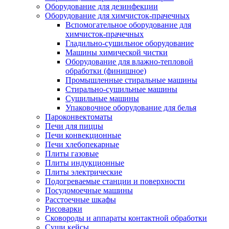
Оборудование для дезинфекции
Оборудование для химчисток-прачечных
Вспомогательное оборудование для
химчисток-прачечных
Гладильно-сушильное оборудование
Машины химической чистки
Оборудование для влажно-тепловой
обработки (финишное)
Промышленные стиральные машины
Стирально-сушильные машины
Сушильные машины
Упаковочное оборудование для белья
Пароконвектоматы
Печи для пиццы
Печи конвекционные
Печи хлебопекарные
Плиты газовые
Плиты индукционные
Плиты электрические
Подогреваемые станции и поверхности
Посудомоечные машины
Расстоечные шкафы
Рисоварки
Сковороды и аппараты контактной обработки
Суши кейсы