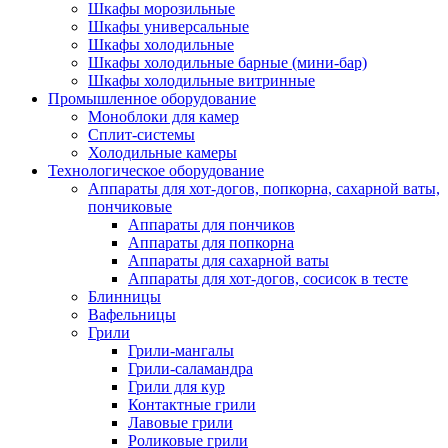
Шкафы морозильные
Шкафы универсальные
Шкафы холодильные
Шкафы холодильные барные (мини-бар)
Шкафы холодильные витринные
Промышленное оборудование
Моноблоки для камер
Сплит-системы
Холодильные камеры
Технологическое оборудование
Аппараты для хот-догов, попкорна, сахарной ваты,
пончиковые
Аппараты для пончиков
Аппараты для попкорна
Аппараты для сахарной ваты
Аппараты для хот-догов, сосисок в тесте
Блинницы
Вафельницы
Грили
Грили-мангалы
Грили-саламандра
Грили для кур
Контактные грили
Лавовые грили
Роликовые грили