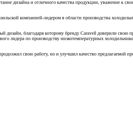
етание дизайна и отличного качества продукции, уважение к св
азильской компанией-лидером в области производства холодиль
ый дизайн, благодаря которому бренду Caravell доверили свою
ого лидера по производству низкотемпературных холодильников 
 продолжил свою работу, но и улучшил качество предлагаемой п