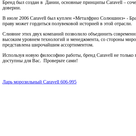
Бренд был создан в Дании, основные принципы Caravell – соч
доверии.
В июле 2006 Caravell был куплен «Металфрио Солюшинз» - Бр
праву может гордиться полувековой историей в этой отрасли.
Слияние этих двух компаний позволило объединить современн
высоким уровнем технологий и менеджмента, со стороны миров
представлена широчайшим ассортиментом.
Используя новую философию работы, бренд Caravell не только
доступны для Вас. Проверьте сами!
Ларь морозильный Caravell 606-995