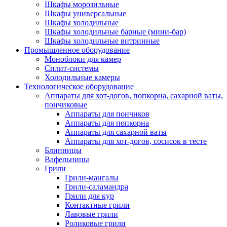
Шкафы морозильные
Шкафы универсальные
Шкафы холодильные
Шкафы холодильные барные (мини-бар)
Шкафы холодильные витринные
Промышленное оборудование
Моноблоки для камер
Сплит-системы
Холодильные камеры
Технологическое оборудование
Аппараты для хот-догов, попкорна, сахарной ваты,
пончиковые
Аппараты для пончиков
Аппараты для попкорна
Аппараты для сахарной ваты
Аппараты для хот-догов, сосисок в тесте
Блинницы
Вафельницы
Грили
Грили-мангалы
Грили-саламандра
Грили для кур
Контактные грили
Лавовые грили
Роликовые грили