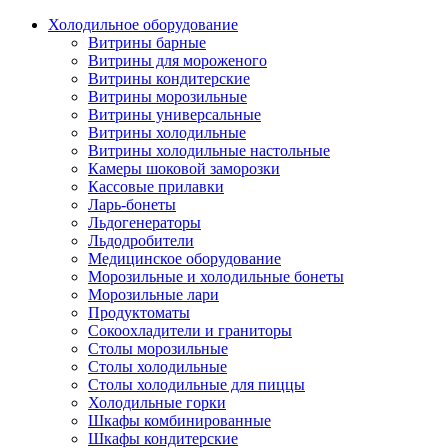
Холодильное оборудование
Витрины барные
Витрины для мороженого
Витрины кондитерские
Витрины морозильные
Витрины универсальные
Витрины холодильные
Витрины холодильные настольные
Камеры шоковой заморозки
Кассовые прилавки
Ларь-бонеты
Льдогенераторы
Льдодробители
Медицинское оборудование
Морозильные и холодильные бонеты
Морозильные лари
Продуктоматы
Сокоохладители и граниторы
Столы морозильные
Столы холодильные
Столы холодильные для пиццы
Холодильные горки
Шкафы комбинированные
Шкафы кондитерские