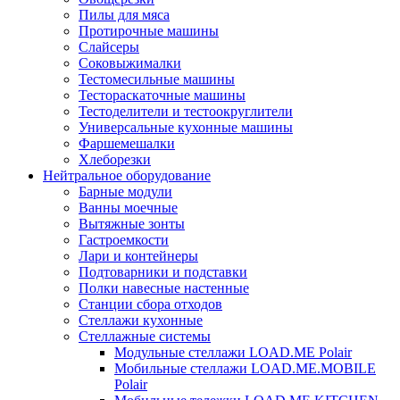
Пилы для мяса
Протирочные машины
Слайсеры
Соковыжималки
Тестомесильные машины
Тестораскаточные машины
Тестоделители и тестоокруглители
Универсальные кухонные машины
Фаршемешалки
Хлеборезки
Нейтральное оборудование
Барные модули
Ванны моечные
Вытяжные зонты
Гастроемкости
Лари и контейнеры
Подтоварники и подставки
Полки навесные настенные
Станции сбора отходов
Стеллажи кухонные
Стеллажные системы
Модульные стеллажи LOAD.ME Polair
Мобильные стеллажи LOAD.ME.MOBILE
Polair