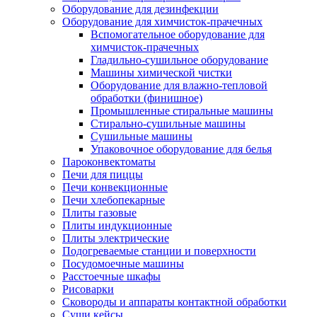
Оборудование для дезинфекции
Оборудование для химчисток-прачечных
Вспомогательное оборудование для
химчисток-прачечных
Гладильно-сушильное оборудование
Машины химической чистки
Оборудование для влажно-тепловой
обработки (финишное)
Промышленные стиральные машины
Стирально-сушильные машины
Сушильные машины
Упаковочное оборудование для белья
Пароконвектоматы
Печи для пиццы
Печи конвекционные
Печи хлебопекарные
Плиты газовые
Плиты индукционные
Плиты электрические
Подогреваемые станции и поверхности
Посудомоечные машины
Расстоечные шкафы
Рисоварки
Сковороды и аппараты контактной обработки
Суши кейсы