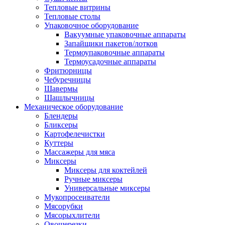
Тепловые витрины
Тепловые столы
Упаковочное оборудование
Вакуумные упаковочные аппараты
Запайщики пакетов/лотков
Термоупаковочные аппараты
Термоусадочные аппараты
Фритюрницы
Чебуречницы
Шавермы
Шашлычницы
Механическое оборудование
Блендеры
Бликсеры
Картофелечистки
Куттеры
Массажеры для мяса
Миксеры
Миксеры для коктейлей
Ручные миксеры
Универсальные миксеры
Мукопросеиватели
Мясорубки
Мясорыхлители
Овощерезки