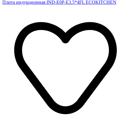
Плита индукционная IND-E0P-E3.5*4FL ECOKITCHEN