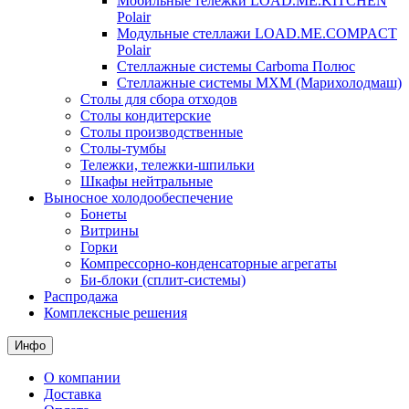
Мобильные тележки LOAD.ME.KITCHEN
Polair
Модульные стеллажи LOAD.ME.COMPACT
Polair
Стеллажные системы Carboma Полюс
Стеллажные системы МХМ (Марихолодмаш)
Столы для сбора отходов
Столы кондитерские
Столы производственные
Столы-тумбы
Тележки, тележки-шпильки
Шкафы нейтральные
Выносное холодообеспечение
Бонеты
Витрины
Горки
Компрессорно-конденсаторные агрегаты
Би-блоки (сплит-системы)
Распродажа
Комплексные решения
Инфо
О компании
Доставка