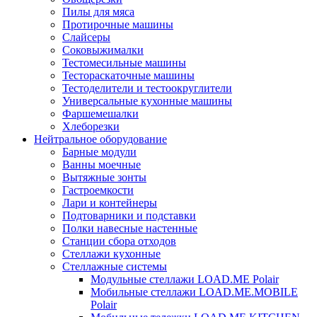
Пилы для мяса
Протирочные машины
Слайсеры
Соковыжималки
Тестомесильные машины
Тестораскаточные машины
Тестоделители и тестоокруглители
Универсальные кухонные машины
Фаршемешалки
Хлеборезки
Нейтральное оборудование
Барные модули
Ванны моечные
Вытяжные зонты
Гастроемкости
Лари и контейнеры
Подтоварники и подставки
Полки навесные настенные
Станции сбора отходов
Стеллажи кухонные
Стеллажные системы
Модульные стеллажи LOAD.ME Polair
Мобильные стеллажи LOAD.ME.MOBILE
Polair