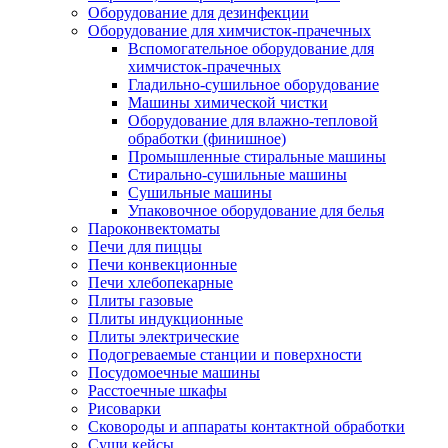
Оборудование для дезинфекции
Оборудование для химчисток-прачечных
Вспомогательное оборудование для
химчисток-прачечных
Гладильно-сушильное оборудование
Машины химической чистки
Оборудование для влажно-тепловой
обработки (финишное)
Промышленные стиральные машины
Стирально-сушильные машины
Сушильные машины
Упаковочное оборудование для белья
Пароконвектоматы
Печи для пиццы
Печи конвекционные
Печи хлебопекарные
Плиты газовые
Плиты индукционные
Плиты электрические
Подогреваемые станции и поверхности
Посудомоечные машины
Расстоечные шкафы
Рисоварки
Сковороды и аппараты контактной обработки
Суши кейсы