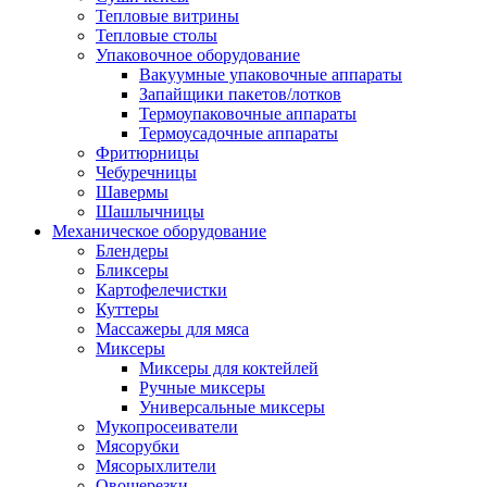
Тепловые витрины
Тепловые столы
Упаковочное оборудование
Вакуумные упаковочные аппараты
Запайщики пакетов/лотков
Термоупаковочные аппараты
Термоусадочные аппараты
Фритюрницы
Чебуречницы
Шавермы
Шашлычницы
Механическое оборудование
Блендеры
Бликсеры
Картофелечистки
Куттеры
Массажеры для мяса
Миксеры
Миксеры для коктейлей
Ручные миксеры
Универсальные миксеры
Мукопросеиватели
Мясорубки
Мясорыхлители
Овощерезки