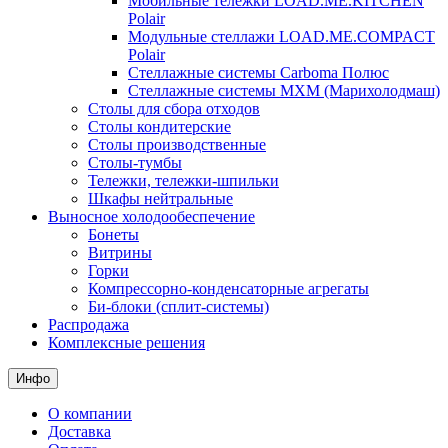
Мобильные тележки LOAD.ME.KITCHEN
Polair
Модульные стеллажи LOAD.ME.COMPACT
Polair
Стеллажные системы Carboma Полюс
Стеллажные системы МХМ (Марихолодмаш)
Столы для сбора отходов
Столы кондитерские
Столы производственные
Столы-тумбы
Тележки, тележки-шпильки
Шкафы нейтральные
Выносное холодообеспечение
Бонеты
Витрины
Горки
Компрессорно-конденсаторные агрегаты
Би-блоки (сплит-системы)
Распродажа
Комплексные решения
Инфо
О компании
Доставка