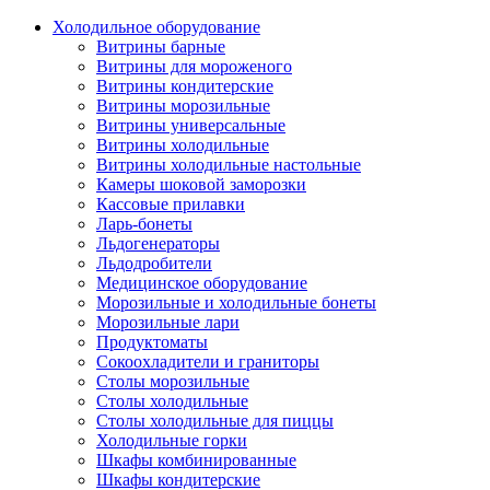
Холодильное оборудование
Витрины барные
Витрины для мороженого
Витрины кондитерские
Витрины морозильные
Витрины универсальные
Витрины холодильные
Витрины холодильные настольные
Камеры шоковой заморозки
Кассовые прилавки
Ларь-бонеты
Льдогенераторы
Льдодробители
Медицинское оборудование
Морозильные и холодильные бонеты
Морозильные лари
Продуктоматы
Сокоохладители и граниторы
Столы морозильные
Столы холодильные
Столы холодильные для пиццы
Холодильные горки
Шкафы комбинированные
Шкафы кондитерские