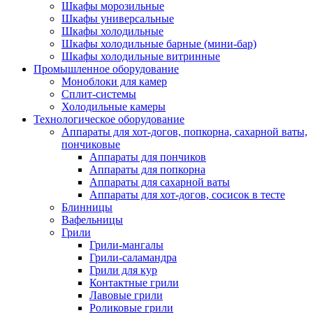
Шкафы морозильные
Шкафы универсальные
Шкафы холодильные
Шкафы холодильные барные (мини-бар)
Шкафы холодильные витринные
Промышленное оборудование
Моноблоки для камер
Сплит-системы
Холодильные камеры
Технологическое оборудование
Аппараты для хот-догов, попкорна, сахарной ваты,
пончиковые
Аппараты для пончиков
Аппараты для попкорна
Аппараты для сахарной ваты
Аппараты для хот-догов, сосисок в тесте
Блинницы
Вафельницы
Грили
Грили-мангалы
Грили-саламандра
Грили для кур
Контактные грили
Лавовые грили
Роликовые грили