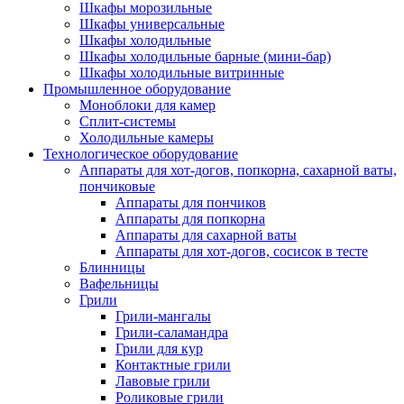
Шкафы морозильные
Шкафы универсальные
Шкафы холодильные
Шкафы холодильные барные (мини-бар)
Шкафы холодильные витринные
Промышленное оборудование
Моноблоки для камер
Сплит-системы
Холодильные камеры
Технологическое оборудование
Аппараты для хот-догов, попкорна, сахарной ваты,
пончиковые
Аппараты для пончиков
Аппараты для попкорна
Аппараты для сахарной ваты
Аппараты для хот-догов, сосисок в тесте
Блинницы
Вафельницы
Грили
Грили-мангалы
Грили-саламандра
Грили для кур
Контактные грили
Лавовые грили
Роликовые грили