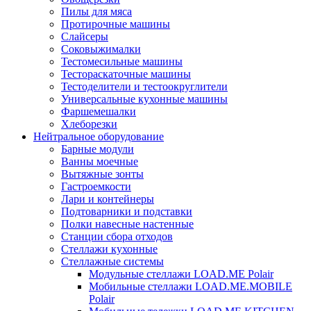
Пилы для мяса
Протирочные машины
Слайсеры
Соковыжималки
Тестомесильные машины
Тестораскаточные машины
Тестоделители и тестоокруглители
Универсальные кухонные машины
Фаршемешалки
Хлеборезки
Нейтральное оборудование
Барные модули
Ванны моечные
Вытяжные зонты
Гастроемкости
Лари и контейнеры
Подтоварники и подставки
Полки навесные настенные
Станции сбора отходов
Стеллажи кухонные
Стеллажные системы
Модульные стеллажи LOAD.ME Polair
Мобильные стеллажи LOAD.ME.MOBILE
Polair