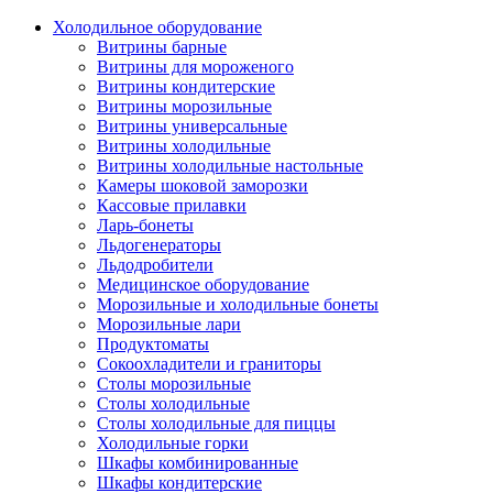
Холодильное оборудование
Витрины барные
Витрины для мороженого
Витрины кондитерские
Витрины морозильные
Витрины универсальные
Витрины холодильные
Витрины холодильные настольные
Камеры шоковой заморозки
Кассовые прилавки
Ларь-бонеты
Льдогенераторы
Льдодробители
Медицинское оборудование
Морозильные и холодильные бонеты
Морозильные лари
Продуктоматы
Сокоохладители и граниторы
Столы морозильные
Столы холодильные
Столы холодильные для пиццы
Холодильные горки
Шкафы комбинированные
Шкафы кондитерские