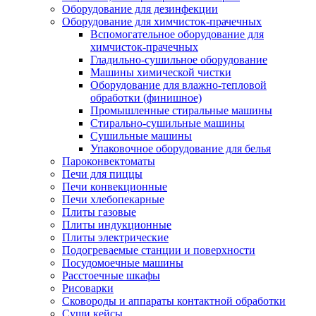
Оборудование для дезинфекции
Оборудование для химчисток-прачечных
Вспомогательное оборудование для
химчисток-прачечных
Гладильно-сушильное оборудование
Машины химической чистки
Оборудование для влажно-тепловой
обработки (финишное)
Промышленные стиральные машины
Стирально-сушильные машины
Сушильные машины
Упаковочное оборудование для белья
Пароконвектоматы
Печи для пиццы
Печи конвекционные
Печи хлебопекарные
Плиты газовые
Плиты индукционные
Плиты электрические
Подогреваемые станции и поверхности
Посудомоечные машины
Расстоечные шкафы
Рисоварки
Сковороды и аппараты контактной обработки
Суши кейсы