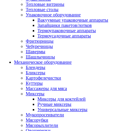
Тепловые витрины
Тепловые столы
Упаковочное оборудование
Вакуумные упаковочные аппараты
Запайщики пакетов/лотков
Термоупаковочные аппараты
Термоусадочные аппараты
Фритюрницы
Чебуречницы
Шавермы
Шашлычницы
Механическое оборудование
Блендеры
Бликсеры
Картофелечистки
Куттеры
Массажеры для мяса
Миксеры
Миксеры для коктейлей
Ручные миксеры
Универсальные миксеры
Мукопросеиватели
Мясорубки
Мясорыхлители
Овощерезки