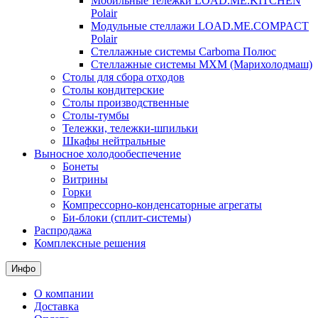
Мобильные тележки LOAD.ME.KITCHEN
Polair
Модульные стеллажи LOAD.ME.COMPACT
Polair
Стеллажные системы Carboma Полюс
Стеллажные системы МХМ (Марихолодмаш)
Столы для сбора отходов
Столы кондитерские
Столы производственные
Столы-тумбы
Тележки, тележки-шпильки
Шкафы нейтральные
Выносное холодообеспечение
Бонеты
Витрины
Горки
Компрессорно-конденсаторные агрегаты
Би-блоки (сплит-системы)
Распродажа
Комплексные решения
Инфо
О компании
Доставка