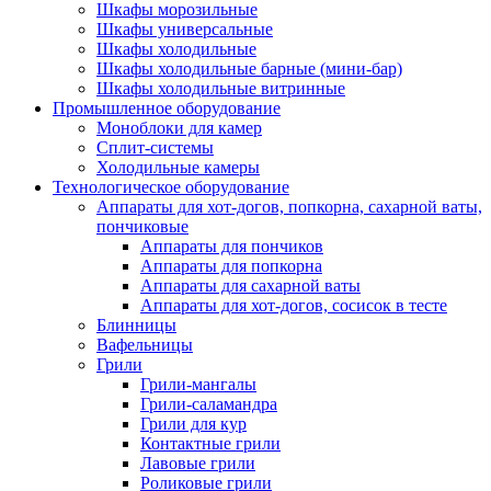
Шкафы морозильные
Шкафы универсальные
Шкафы холодильные
Шкафы холодильные барные (мини-бар)
Шкафы холодильные витринные
Промышленное оборудование
Моноблоки для камер
Сплит-системы
Холодильные камеры
Технологическое оборудование
Аппараты для хот-догов, попкорна, сахарной ваты,
пончиковые
Аппараты для пончиков
Аппараты для попкорна
Аппараты для сахарной ваты
Аппараты для хот-догов, сосисок в тесте
Блинницы
Вафельницы
Грили
Грили-мангалы
Грили-саламандра
Грили для кур
Контактные грили
Лавовые грили
Роликовые грили