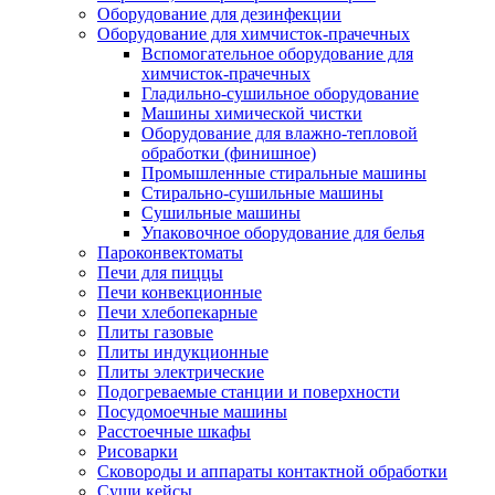
Оборудование для дезинфекции
Оборудование для химчисток-прачечных
Вспомогательное оборудование для
химчисток-прачечных
Гладильно-сушильное оборудование
Машины химической чистки
Оборудование для влажно-тепловой
обработки (финишное)
Промышленные стиральные машины
Стирально-сушильные машины
Сушильные машины
Упаковочное оборудование для белья
Пароконвектоматы
Печи для пиццы
Печи конвекционные
Печи хлебопекарные
Плиты газовые
Плиты индукционные
Плиты электрические
Подогреваемые станции и поверхности
Посудомоечные машины
Расстоечные шкафы
Рисоварки
Сковороды и аппараты контактной обработки
Суши кейсы