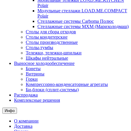
Мобильные тележки LOAD.ME.KITCHEN
Polair
Модульные стеллажи LOAD.ME.COMPACT
Polair
Стеллажные системы Carboma Полюс
Стеллажные системы МХМ (Марихолодмаш)
Столы для сбора отходов
Столы кондитерские
Столы производственные
Столы-тумбы
Тележки, тележки-шпильки
Шкафы нейтральные
Выносное холодообеспечение
Бонеты
Витрины
Горки
Компрессорно-конденсаторные агрегаты
Би-блоки (сплит-системы)
Распродажа
Комплексные решения
Инфо
О компании
Доставка