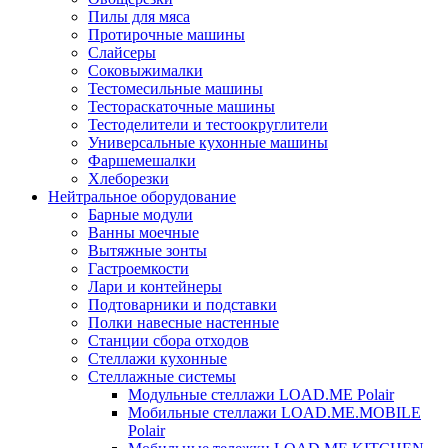
Пилы для мяса
Протирочные машины
Слайсеры
Соковыжималки
Тестомесильные машины
Тестораскаточные машины
Тестоделители и тестоокруглители
Универсальные кухонные машины
Фаршемешалки
Хлеборезки
Нейтральное оборудование
Барные модули
Ванны моечные
Вытяжные зонты
Гастроемкости
Лари и контейнеры
Подтоварники и подставки
Полки навесные настенные
Станции сбора отходов
Стеллажи кухонные
Стеллажные системы
Модульные стеллажи LOAD.ME Polair
Мобильные стеллажи LOAD.ME.MOBILE
Polair