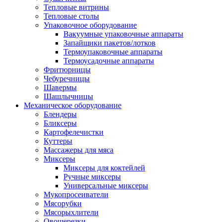
Тепловые витрины
Тепловые столы
Упаковочное оборудование
Вакуумные упаковочные аппараты
Запайщики пакетов/лотков
Термоупаковочные аппараты
Термоусадочные аппараты
Фритюрницы
Чебуречницы
Шавермы
Шашлычницы
Механическое оборудование
Блендеры
Бликсеры
Картофелечистки
Куттеры
Массажеры для мяса
Миксеры
Миксеры для коктейлей
Ручные миксеры
Универсальные миксеры
Мукопросеиватели
Мясорубки
Мясорыхлители
Овощерезки