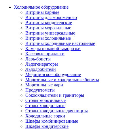
Холодильное оборудование
Витрины барные
Витрины для мороженого
Витрины кондитерские
Витрины морозильные
Витрины универсальные
Витрины холодильные
Витрины холодильные настольные
Камеры шоковой заморозки
Кассовые прилавки
Ларь-бонеты
Льдогенераторы
Льдодробители
Медицинское оборудование
Морозильные и холодильные бонеты
Морозильные лари
Продуктоматы
Сокоохладители и граниторы
Столы морозильные
Столы холодильные
Столы холодильные для пиццы
Холодильные горки
Шкафы комбинированные
Шкафы кондитерские