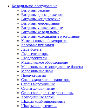
Холодильное оборудование
Витрины барные
Витрины для мороженого
Витрины кондитерские
Витрины морозильные
Витрины универсальные
Витрины холодильные
Витрины холодильные настольные
Камеры шоковой заморозки
Кассовые прилавки
Ларь-бонеты
Льдогенераторы
Льдодробители
Медицинское оборудование
Морозильные и холодильные бонеты
Морозильные лари
Продуктоматы
Сокоохладители и граниторы
Столы морозильные
Столы холодильные
Столы холодильные для пиццы
Холодильные горки
Шкафы комбинированные
Шкафы кондитерские