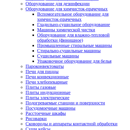
Оборудование для дезинфекции
Оборудование для химчисток-прачечных
Вспомогательное оборудование для
химчисток-прачечных
Гладильно-сушильное оборудование
Машины химической чистки
Оборудование для влажно-тепловой
обработки (финишное)
Промышленные стиральные машины
Стирально-сушильные машины
Сушильные машины
Упаковочное оборудование для белья
Пароконвектоматы
Печи для пиццы
Печи конвекционные
Печи хлебопекарные
Плиты газовые
Плиты индукционные
Плиты электрические
Подогреваемые станции и поверхности
Посудомоечные машины
Расстоечные шкафы
Рисоварки
Сковороды и аппараты контактной обработки
Суши кейсы