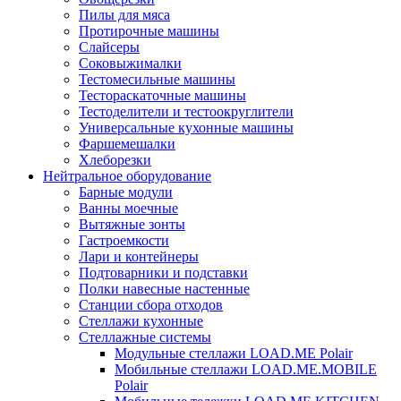
Пилы для мяса
Протирочные машины
Слайсеры
Соковыжималки
Тестомесильные машины
Тестораскаточные машины
Тестоделители и тестоокруглители
Универсальные кухонные машины
Фаршемешалки
Хлеборезки
Нейтральное оборудование
Барные модули
Ванны моечные
Вытяжные зонты
Гастроемкости
Лари и контейнеры
Подтоварники и подставки
Полки навесные настенные
Станции сбора отходов
Стеллажи кухонные
Стеллажные системы
Модульные стеллажи LOAD.ME Polair
Мобильные стеллажи LOAD.ME.MOBILE
Polair