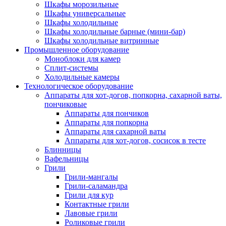
Шкафы морозильные
Шкафы универсальные
Шкафы холодильные
Шкафы холодильные барные (мини-бар)
Шкафы холодильные витринные
Промышленное оборудование
Моноблоки для камер
Сплит-системы
Холодильные камеры
Технологическое оборудование
Аппараты для хот-догов, попкорна, сахарной ваты,
пончиковые
Аппараты для пончиков
Аппараты для попкорна
Аппараты для сахарной ваты
Аппараты для хот-догов, сосисок в тесте
Блинницы
Вафельницы
Грили
Грили-мангалы
Грили-саламандра
Грили для кур
Контактные грили
Лавовые грили
Роликовые грили