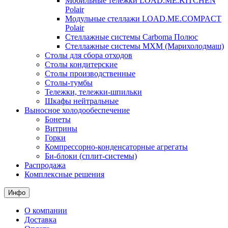
Мобильные тележки LOAD.ME.KITCHEN
Polair
Модульные стеллажи LOAD.ME.COMPACT
Polair
Стеллажные системы Carboma Полюс
Стеллажные системы МХМ (Марихолодмаш)
Столы для сбора отходов
Столы кондитерские
Столы производственные
Столы-тумбы
Тележки, тележки-шпильки
Шкафы нейтральные
Выносное холодообеспечение
Бонеты
Витрины
Горки
Компрессорно-конденсаторные агрегаты
Би-блоки (сплит-системы)
Распродажа
Комплексные решения
Инфо
О компании
Доставка