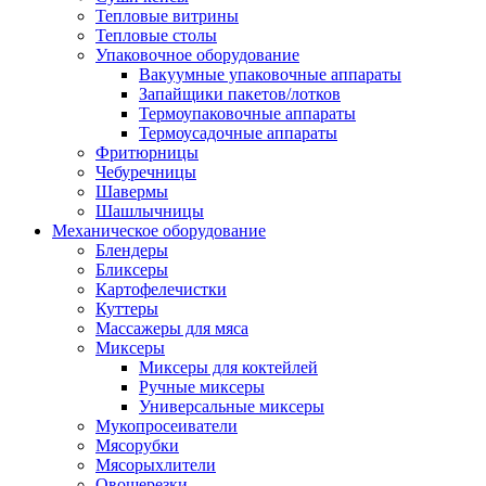
Тепловые витрины
Тепловые столы
Упаковочное оборудование
Вакуумные упаковочные аппараты
Запайщики пакетов/лотков
Термоупаковочные аппараты
Термоусадочные аппараты
Фритюрницы
Чебуречницы
Шавермы
Шашлычницы
Механическое оборудование
Блендеры
Бликсеры
Картофелечистки
Куттеры
Массажеры для мяса
Миксеры
Миксеры для коктейлей
Ручные миксеры
Универсальные миксеры
Мукопросеиватели
Мясорубки
Мясорыхлители
Овощерезки