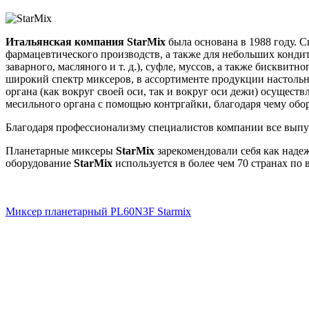
Итальянская компания StarMix
была основана в 1988 году. 
фармацевтического производств, а также для небольших кондит
заварного, масляного и т. д.), суфле, муссов, а также бисквит
широкий спектр миксеров, в ассортименте продукции настоль
органа (как вокруг своей оси, так и вокруг оси дежи) осущес
месильного органа с помощью контргайки, благодаря чему обо
Благодаря профессионализму специалистов компании все выпу
Планетарные миксеры
StarMix
зарекомендовали себя как наде
оборудование
StarMix
используется в более чем 70 странах по 
Миксер планетарный PL60N3F Starmix