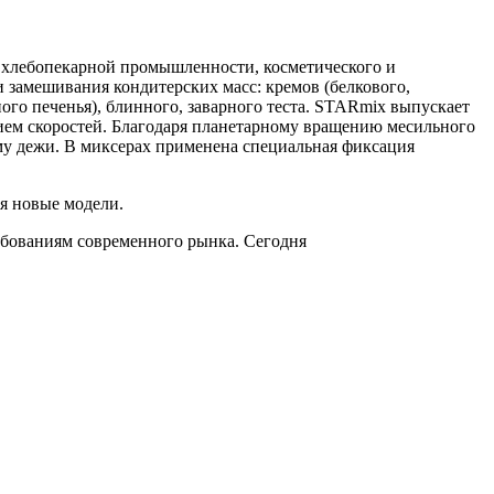
я хлебопекарной промышленности, косметического и
 замешивания кондитерских масс: кремов (белкового,
чного печенья), блинного, заварного теста. STARmix выпускает
ием скоростей. Благодаря планетарному вращению месильного
ему дежи. В миксерах применена специальная фиксация
я новые модели.
ебованиям современного рынка. Сегодня