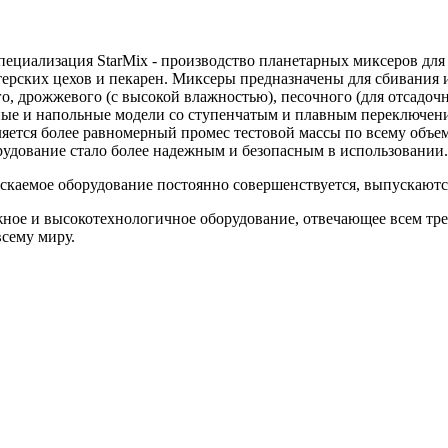
Специализация StarMix - производство планетарных миксеров дл
ерских цехов и пекарен. Миксеры предназначены для сбивания и
ного, дрожжевого (с высокой влажностью), песочного (для отсадо
ные и напольные модели со ступенчатым и плавным переключен
твляется более равномерный промес тестовой массы по всему объ
рудование стало более надежным и безопасным в использовании.
скаемое оборудование постоянно совершенствуется, выпускаютс
жное и высокотехнологичное оборудование, отвечающее всем тр
всему миру.