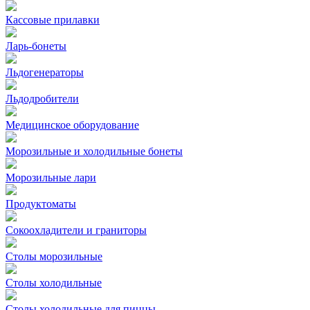
Кассовые прилавки
Ларь-бонеты
Льдогенераторы
Льдодробители
Медицинское оборудование
Морозильные и холодильные бонеты
Морозильные лари
Продуктоматы
Сокоохладители и граниторы
Столы морозильные
Столы холодильные
Столы холодильные для пиццы