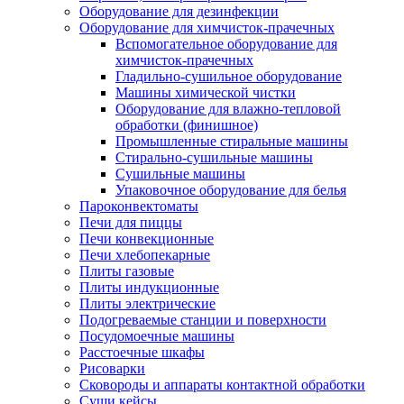
Оборудование для дезинфекции
Оборудование для химчисток-прачечных
Вспомогательное оборудование для
химчисток-прачечных
Гладильно-сушильное оборудование
Машины химической чистки
Оборудование для влажно-тепловой
обработки (финишное)
Промышленные стиральные машины
Стирально-сушильные машины
Сушильные машины
Упаковочное оборудование для белья
Пароконвектоматы
Печи для пиццы
Печи конвекционные
Печи хлебопекарные
Плиты газовые
Плиты индукционные
Плиты электрические
Подогреваемые станции и поверхности
Посудомоечные машины
Расстоечные шкафы
Рисоварки
Сковороды и аппараты контактной обработки
Суши кейсы