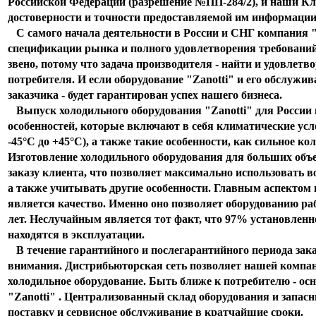
Российской Федерации (разрешение №ПП-284/2), и наши К
достоверности и точности предоставляемой им информаци
С самого начала деятельности в России и СНГ компания "Z
спецификации рынка и полного удовлетворения требований з
звено, потому что задача производителя - найти и удовлетв
потребителя. И если оборудование "Zanotti" и его обслужи
заказчика - будет гарантирован успех нашего бизнеса.
Выпуск холодильного оборудования "Zanotti" для России 
особенностей, которые включают в себя климатические усл
-45°С до +45°С), а также такие особенности, как сильное к
Изготовление холодильного оборудования для больших объ
заказу клиента, что позволяет максимально использовать 
а также учитывать другие особенности. Главным аспектом 
является качество. Именно оно позволяет оборудованию раб
лет. Неслучайным является тот факт, что 97% установленно
находятся в эксплуатации.
В течение гарантийного и послегарантийного периода зак
внимания. Дистрибьюторская сеть позволяет нашей компа
холодильное оборудование. Быть ближе к потребителю - о
"Zanotti" . Централизованный склад оборудования и запасн
поставку и сервисное обслуживание в кратчайшие сроки.