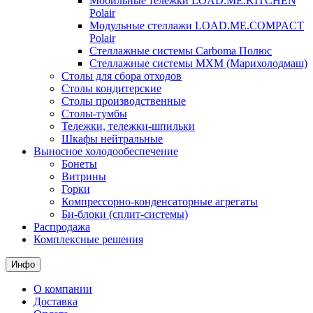
Мобильные тележки LOAD.ME.KITCHEN
Polair
Модульные стеллажи LOAD.ME.COMPACT
Polair
Стеллажные системы Carboma Полюс
Стеллажные системы МХМ (Марихолодмаш)
Столы для сбора отходов
Столы кондитерские
Столы производственные
Столы-тумбы
Тележки, тележки-шпильки
Шкафы нейтральные
Выносное холодообеспечение
Бонеты
Витрины
Горки
Компрессорно-конденсаторные агрегаты
Би-блоки (сплит-системы)
Распродажа
Комплексные решения
Инфо
О компании
Доставка