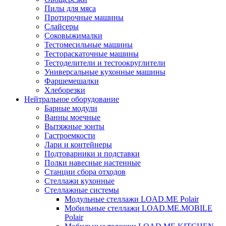
Пилы для мяса
Протирочные машины
Слайсеры
Соковыжималки
Тестомесильные машины
Тестораскаточные машины
Тестоделители и тестоокруглители
Универсальные кухонные машины
Фаршемешалки
Хлеборезки
Нейтральное оборудование
Барные модули
Ванны моечные
Вытяжные зонты
Гастроемкости
Лари и контейнеры
Подтоварники и подставки
Полки навесные настенные
Станции сбора отходов
Стеллажи кухонные
Стеллажные системы
Модульные стеллажи LOAD.ME Polair
Мобильные стеллажи LOAD.ME.MOBILE
Polair