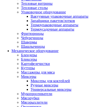
Тепловые витрины
Тепловые столы
Упаковочное оборудование
Вакуумные упаковочные аппараты
Запайщики пакетов/лотков
Термоупаковочные аппараты
Термоусадочные аппараты
Фритюрницы
Чебуречницы
Шавермы
Шашлычницы
Механическое оборудование
Блендеры
Бликсеры
Картофелечистки
Куттеры
Массажеры для мяса
Миксеры
Миксеры для коктейлей
Ручные миксеры
Универсальные миксеры
Мукопросеиватели
Мясорубки
Мясорыхлители
Овощерезки