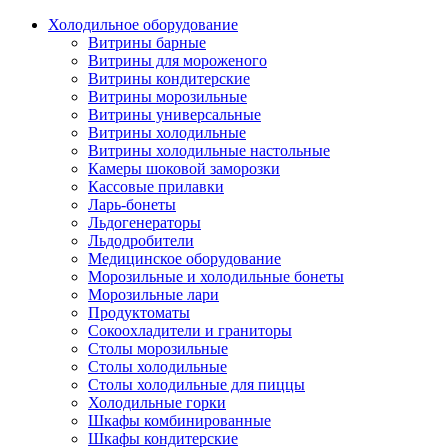
Холодильное оборудование
Витрины барные
Витрины для мороженого
Витрины кондитерские
Витрины морозильные
Витрины универсальные
Витрины холодильные
Витрины холодильные настольные
Камеры шоковой заморозки
Кассовые прилавки
Ларь-бонеты
Льдогенераторы
Льдодробители
Медицинское оборудование
Морозильные и холодильные бонеты
Морозильные лари
Продуктоматы
Сокоохладители и граниторы
Столы морозильные
Столы холодильные
Столы холодильные для пиццы
Холодильные горки
Шкафы комбинированные
Шкафы кондитерские