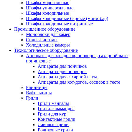
Шкафы морозильные
Шкафы универсальные
Шкафы холодильные
Шкафы холодильные барные (мини-бар)
Шкафы холодильные витринные
Промышленное оборудование
Моноблоки для камер
Сплит-системы
Холодильные камеры
Технологическое оборудование
Аппараты для хот-догов, попкорна, сахарной ваты,
пончиковые
Аппараты для пончиков
Аппараты для попкорна
Аппараты для сахарной ваты
Аппараты для хот-догов, сосисок в тесте
Блинницы
Вафельницы
Грили
Грили-мангалы
Грили-саламандра
Грили для кур
Контактные грили
Лавовые грили
Роликовые грили