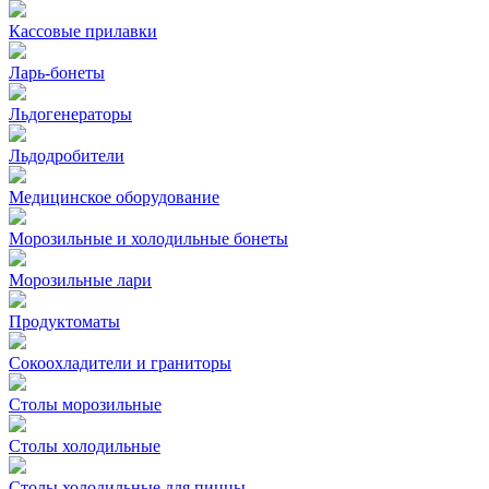
Кассовые прилавки
Ларь-бонеты
Льдогенераторы
Льдодробители
Медицинское оборудование
Морозильные и холодильные бонеты
Морозильные лари
Продуктоматы
Сокоохладители и граниторы
Столы морозильные
Столы холодильные
Столы холодильные для пиццы