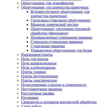
Оборудование для дезинфекции
Оборудование для химчисток-прачечных
Вспомогательное оборудование для
химчисток-прачечных
Гладильно-сушильное оборудование
Машины химической чистки
Оборудование для влажно-тепловой
обработки (финишное)
Промышленные стиральные машины
Стирально-сушильные машины
Сушильные машины
Упаковочное оборудование для белья
Пароконвектоматы
Печи для пиццы
Печи конвекционные
Печи хлебопекарные
Плиты газовые
Плиты индукционные
Плиты электрические
Подогреваемые станции и поверхности
Посудомоечные машины
Расстоечные шкафы
Рисоварки
Сковороды и аппараты контактной обработки
Суши кейсы