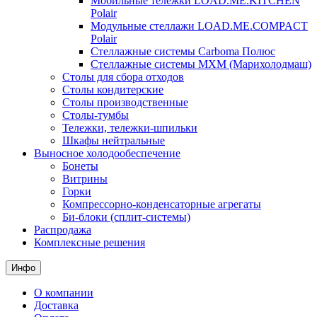
Мобильные тележки LOAD.ME.KITCHEN
Polair
Модульные стеллажи LOAD.ME.COMPACT
Polair
Стеллажные системы Carboma Полюс
Стеллажные системы МХМ (Марихолодмаш)
Столы для сбора отходов
Столы кондитерские
Столы производственные
Столы-тумбы
Тележки, тележки-шпильки
Шкафы нейтральные
Выносное холодообеспечение
Бонеты
Витрины
Горки
Компрессорно-конденсаторные агрегаты
Би-блоки (сплит-системы)
Распродажа
Комплексные решения
Инфо
О компании
Доставка