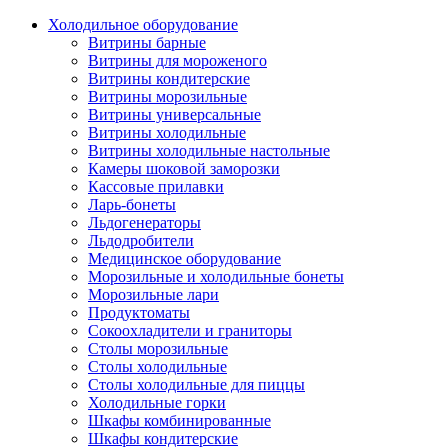
Холодильное оборудование
Витрины барные
Витрины для мороженого
Витрины кондитерские
Витрины морозильные
Витрины универсальные
Витрины холодильные
Витрины холодильные настольные
Камеры шоковой заморозки
Кассовые прилавки
Ларь-бонеты
Льдогенераторы
Льдодробители
Медицинское оборудование
Морозильные и холодильные бонеты
Морозильные лари
Продуктоматы
Сокоохладители и граниторы
Столы морозильные
Столы холодильные
Столы холодильные для пиццы
Холодильные горки
Шкафы комбинированные
Шкафы кондитерские