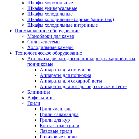
Шкафы морозильные
Шкафы универсальные
Шкафы холодильные
Шкафы холодильные барные (мини-бар)
Шкафы холодильные витринные
Промышленное оборудование
Моноблоки для камер
Сплит-системы
Холодильные камеры
Технологическое оборудование
Аппараты для хот-догов, попкорна, сахарной ваты,
пончиковые
Аппараты для пончиков
Аппараты для попкорна
Аппараты для сахарной ваты
Аппараты для хот-догов, сосисок в тесте
Блинницы
Вафельницы
Грили
Грили-мангалы
Грили-саламандра
Грили для кур
Контактные грили
Лавовые грили
Роликовые грили