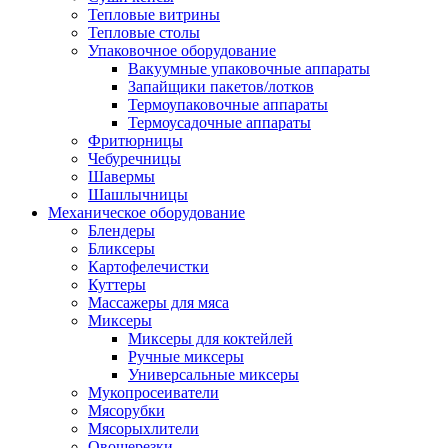
Тепловые витрины
Тепловые столы
Упаковочное оборудование
Вакуумные упаковочные аппараты
Запайщики пакетов/лотков
Термоупаковочные аппараты
Термоусадочные аппараты
Фритюрницы
Чебуречницы
Шавермы
Шашлычницы
Механическое оборудование
Блендеры
Бликсеры
Картофелечистки
Куттеры
Массажеры для мяса
Миксеры
Миксеры для коктейлей
Ручные миксеры
Универсальные миксеры
Мукопросеиватели
Мясорубки
Мясорыхлители
Овощерезки