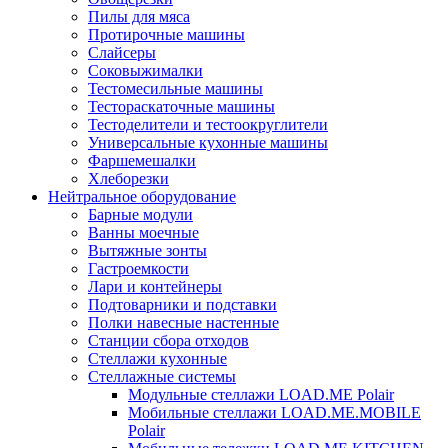
Пилы для мяса
Протирочные машины
Слайсеры
Соковыжималки
Тестомесильные машины
Тестораскаточные машины
Тестоделители и тестоокруглители
Универсальные кухонные машины
Фаршемешалки
Хлеборезки
Нейтральное оборудование
Барные модули
Ванны моечные
Вытяжные зонты
Гастроемкости
Лари и контейнеры
Подтоварники и подставки
Полки навесные настенные
Станции сбора отходов
Стеллажи кухонные
Стеллажные системы
Модульные стеллажи LOAD.ME Polair
Мобильные стеллажи LOAD.ME.MOBILE
Polair