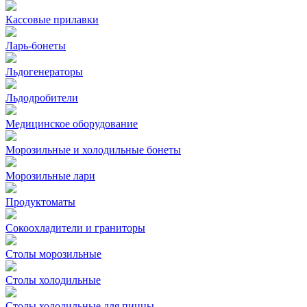
Кассовые прилавки
Ларь-бонеты
Льдогенераторы
Льдодробители
Медицинское оборудование
Морозильные и холодильные бонеты
Морозильные лари
Продуктоматы
Сокоохладители и граниторы
Столы морозильные
Столы холодильные
Столы холодильные для пиццы