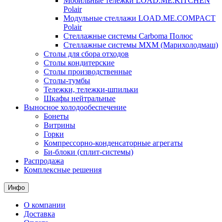
Мобильные тележки LOAD.ME.KITCHEN
Polair
Модульные стеллажи LOAD.ME.COMPACT
Polair
Стеллажные системы Carboma Полюс
Стеллажные системы МХМ (Марихолодмаш)
Столы для сбора отходов
Столы кондитерские
Столы производственные
Столы-тумбы
Тележки, тележки-шпильки
Шкафы нейтральные
Выносное холодообеспечение
Бонеты
Витрины
Горки
Компрессорно-конденсаторные агрегаты
Би-блоки (сплит-системы)
Распродажа
Комплексные решения
Инфо
О компании
Доставка