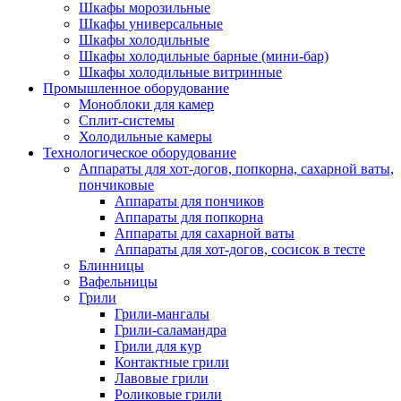
Шкафы морозильные
Шкафы универсальные
Шкафы холодильные
Шкафы холодильные барные (мини-бар)
Шкафы холодильные витринные
Промышленное оборудование
Моноблоки для камер
Сплит-системы
Холодильные камеры
Технологическое оборудование
Аппараты для хот-догов, попкорна, сахарной ваты,
пончиковые
Аппараты для пончиков
Аппараты для попкорна
Аппараты для сахарной ваты
Аппараты для хот-догов, сосисок в тесте
Блинницы
Вафельницы
Грили
Грили-мангалы
Грили-саламандра
Грили для кур
Контактные грили
Лавовые грили
Роликовые грили