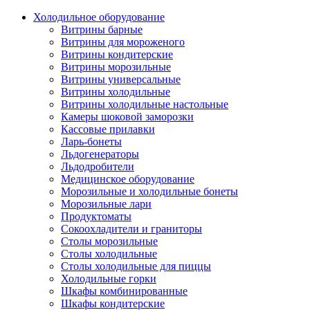
Холодильное оборудование
Витрины барные
Витрины для мороженого
Витрины кондитерские
Витрины морозильные
Витрины универсальные
Витрины холодильные
Витрины холодильные настольные
Камеры шоковой заморозки
Кассовые прилавки
Ларь-бонеты
Льдогенераторы
Льдодробители
Медицинское оборудование
Морозильные и холодильные бонеты
Морозильные лари
Продуктоматы
Сокоохладители и граниторы
Столы морозильные
Столы холодильные
Столы холодильные для пиццы
Холодильные горки
Шкафы комбинированные
Шкафы кондитерские