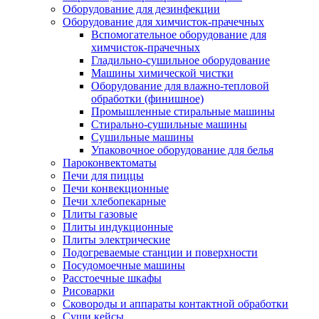
Оборудование для дезинфекции
Оборудование для химчисток-прачечных
Вспомогательное оборудование для
химчисток-прачечных
Гладильно-сушильное оборудование
Машины химической чистки
Оборудование для влажно-тепловой
обработки (финишное)
Промышленные стиральные машины
Стирально-сушильные машины
Сушильные машины
Упаковочное оборудование для белья
Пароконвектоматы
Печи для пиццы
Печи конвекционные
Печи хлебопекарные
Плиты газовые
Плиты индукционные
Плиты электрические
Подогреваемые станции и поверхности
Посудомоечные машины
Расстоечные шкафы
Рисоварки
Сковороды и аппараты контактной обработки
Суши кейсы