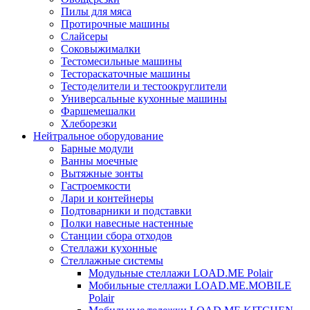
Пилы для мяса
Протирочные машины
Слайсеры
Соковыжималки
Тестомесильные машины
Тестораскаточные машины
Тестоделители и тестоокруглители
Универсальные кухонные машины
Фаршемешалки
Хлеборезки
Нейтральное оборудование
Барные модули
Ванны моечные
Вытяжные зонты
Гастроемкости
Лари и контейнеры
Подтоварники и подставки
Полки навесные настенные
Станции сбора отходов
Стеллажи кухонные
Стеллажные системы
Модульные стеллажи LOAD.ME Polair
Мобильные стеллажи LOAD.ME.MOBILE
Polair