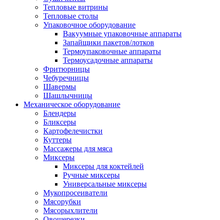
Тепловые витрины
Тепловые столы
Упаковочное оборудование
Вакуумные упаковочные аппараты
Запайщики пакетов/лотков
Термоупаковочные аппараты
Термоусадочные аппараты
Фритюрницы
Чебуречницы
Шавермы
Шашлычницы
Механическое оборудование
Блендеры
Бликсеры
Картофелечистки
Куттеры
Массажеры для мяса
Миксеры
Миксеры для коктейлей
Ручные миксеры
Универсальные миксеры
Мукопросеиватели
Мясорубки
Мясорыхлители
Овощерезки