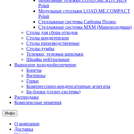
Мобильные тележки LOAD.ME.KITCHEN
Polair
Модульные стеллажи LOAD.ME.COMPACT
Polair
Стеллажные системы Carboma Полюс
Стеллажные системы МХМ (Марихолодмаш)
Столы для сбора отходов
Столы кондитерские
Столы производственные
Столы-тумбы
Тележки, тележки-шпильки
Шкафы нейтральные
Выносное холодообеспечение
Бонеты
Витрины
Горки
Компрессорно-конденсаторные агрегаты
Би-блоки (сплит-системы)
Распродажа
Комплексные решения
Инфо
О компании
Доставка