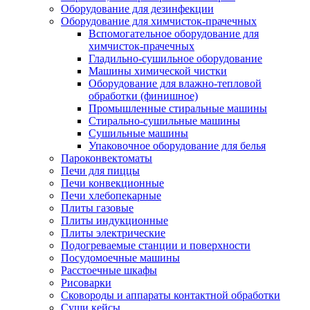
Оборудование для дезинфекции
Оборудование для химчисток-прачечных
Вспомогательное оборудование для
химчисток-прачечных
Гладильно-сушильное оборудование
Машины химической чистки
Оборудование для влажно-тепловой
обработки (финишное)
Промышленные стиральные машины
Стирально-сушильные машины
Сушильные машины
Упаковочное оборудование для белья
Пароконвектоматы
Печи для пиццы
Печи конвекционные
Печи хлебопекарные
Плиты газовые
Плиты индукционные
Плиты электрические
Подогреваемые станции и поверхности
Посудомоечные машины
Расстоечные шкафы
Рисоварки
Сковороды и аппараты контактной обработки
Суши кейсы