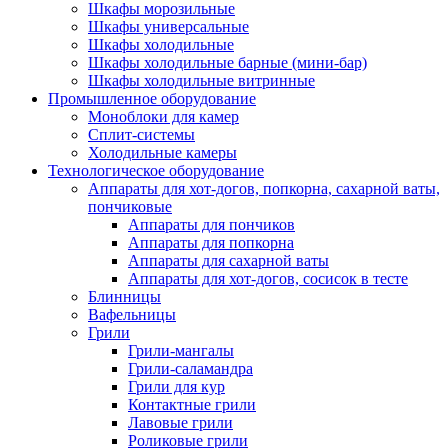
Шкафы морозильные
Шкафы универсальные
Шкафы холодильные
Шкафы холодильные барные (мини-бар)
Шкафы холодильные витринные
Промышленное оборудование
Моноблоки для камер
Сплит-системы
Холодильные камеры
Технологическое оборудование
Аппараты для хот-догов, попкорна, сахарной ваты,
пончиковые
Аппараты для пончиков
Аппараты для попкорна
Аппараты для сахарной ваты
Аппараты для хот-догов, сосисок в тесте
Блинницы
Вафельницы
Грили
Грили-мангалы
Грили-саламандра
Грили для кур
Контактные грили
Лавовые грили
Роликовые грили