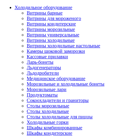
Холодильное оборудование
Витрины барные
Витрины для мороженого
Витрины кондитерские
Витрины морозильные
Витрины универсальные
Витрины холодильные
Витрины холодильные настольные
Камеры шоковой заморозки
Кассовые прилавки
Ларь-бонеты
Льдогенераторы
Льдодробители
Медицинское оборудование
Морозильные и холодильные бонеты
Морозильные лари
Продуктоматы
Сокоохладители и граниторы
Столы морозильные
Столы холодильные
Столы холодильные для пиццы
Холодильные горки
Шкафы комбинированные
Шкафы кондитерские