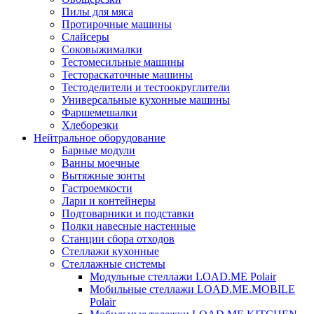
Пилы для мяса
Протирочные машины
Слайсеры
Соковыжималки
Тестомесильные машины
Тестораскаточные машины
Тестоделители и тестоокруглители
Универсальные кухонные машины
Фаршемешалки
Хлеборезки
Нейтральное оборудование
Барные модули
Ванны моечные
Вытяжные зонты
Гастроемкости
Лари и контейнеры
Подтоварники и подставки
Полки навесные настенные
Станции сбора отходов
Стеллажи кухонные
Стеллажные системы
Модульные стеллажи LOAD.ME Polair
Мобильные стеллажи LOAD.ME.MOBILE
Polair