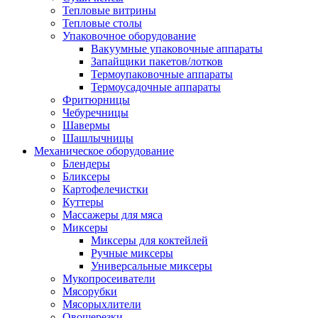
Тепловые витрины
Тепловые столы
Упаковочное оборудование
Вакуумные упаковочные аппараты
Запайщики пакетов/лотков
Термоупаковочные аппараты
Термоусадочные аппараты
Фритюрницы
Чебуречницы
Шавермы
Шашлычницы
Механическое оборудование
Блендеры
Бликсеры
Картофелечистки
Куттеры
Массажеры для мяса
Миксеры
Миксеры для коктейлей
Ручные миксеры
Универсальные миксеры
Мукопросеиватели
Мясорубки
Мясорыхлители
Овощерезки