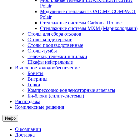
Мобильные тележки LOAD.ME.KITCHEN
Polair
Модульные стеллажи LOAD.ME.COMPACT
Polair
Стеллажные системы Carboma Полюс
Стеллажные системы МХМ (Марихолодмаш)
Столы для сбора отходов
Столы кондитерские
Столы производственные
Столы-тумбы
Тележки, тележки-шпильки
Шкафы нейтральные
Выносное холодообеспечение
Бонеты
Витрины
Горки
Компрессорно-конденсаторные агрегаты
Би-блоки (сплит-системы)
Распродажа
Комплексные решения
Инфо
О компании
Доставка