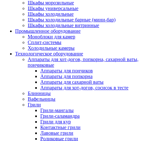
Шкафы морозильные
Шкафы универсальные
Шкафы холодильные
Шкафы холодильные барные (мини-бар)
Шкафы холодильные витринные
Промышленное оборудование
Моноблоки для камер
Сплит-системы
Холодильные камеры
Технологическое оборудование
Аппараты для хот-догов, попкорна, сахарной ваты,
пончиковые
Аппараты для пончиков
Аппараты для попкорна
Аппараты для сахарной ваты
Аппараты для хот-догов, сосисок в тесте
Блинницы
Вафельницы
Грили
Грили-мангалы
Грили-саламандра
Грили для кур
Контактные грили
Лавовые грили
Роликовые грили