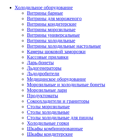
Холодильное оборудование
Витрины барные
Витрины для мороженого
Витрины кондитерские
Витрины морозильные
Витрины универсальные
Витрины холодильные
Витрины холодильные настольные
Камеры шоковой заморозки
Кассовые прилавки
Ларь-бонеты
Льдогенераторы
Льдодробители
Медицинское оборудование
Морозильные и холодильные бонеты
Морозильные лари
Продуктоматы
Сокоохладители и граниторы
Столы морозильные
Столы холодильные
Столы холодильные для пиццы
Холодильные горки
Шкафы комбинированные
Шкафы кондитерские