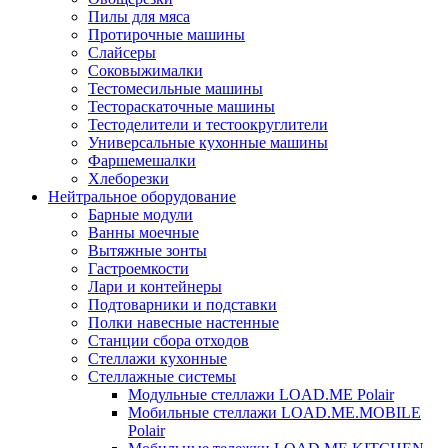
Пилы для мяса
Протирочные машины
Слайсеры
Соковыжималки
Тестомесильные машины
Тестораскаточные машины
Тестоделители и тестоокруглители
Универсальные кухонные машины
Фаршемешалки
Хлеборезки
Нейтральное оборудование
Барные модули
Ванны моечные
Вытяжные зонты
Гастроемкости
Лари и контейнеры
Подтоварники и подставки
Полки навесные настенные
Станции сбора отходов
Стеллажи кухонные
Стеллажные системы
Модульные стеллажи LOAD.ME Polair
Мобильные стеллажи LOAD.ME.MOBILE
Polair