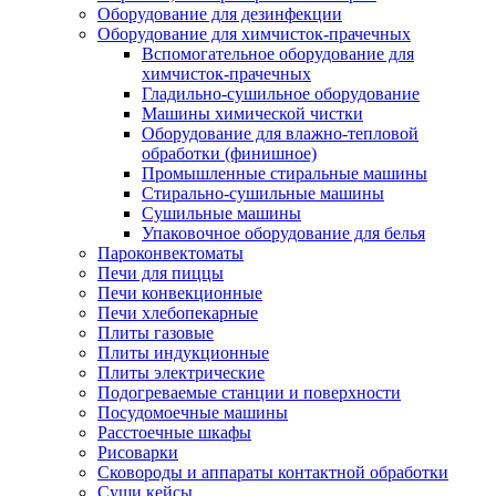
Оборудование для дезинфекции
Оборудование для химчисток-прачечных
Вспомогательное оборудование для
химчисток-прачечных
Гладильно-сушильное оборудование
Машины химической чистки
Оборудование для влажно-тепловой
обработки (финишное)
Промышленные стиральные машины
Стирально-сушильные машины
Сушильные машины
Упаковочное оборудование для белья
Пароконвектоматы
Печи для пиццы
Печи конвекционные
Печи хлебопекарные
Плиты газовые
Плиты индукционные
Плиты электрические
Подогреваемые станции и поверхности
Посудомоечные машины
Расстоечные шкафы
Рисоварки
Сковороды и аппараты контактной обработки
Суши кейсы