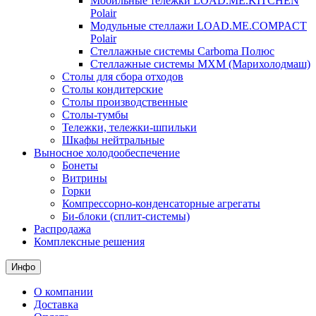
Мобильные тележки LOAD.ME.KITCHEN
Polair
Модульные стеллажи LOAD.ME.COMPACT
Polair
Стеллажные системы Carboma Полюс
Стеллажные системы МХМ (Марихолодмаш)
Столы для сбора отходов
Столы кондитерские
Столы производственные
Столы-тумбы
Тележки, тележки-шпильки
Шкафы нейтральные
Выносное холодообеспечение
Бонеты
Витрины
Горки
Компрессорно-конденсаторные агрегаты
Би-блоки (сплит-системы)
Распродажа
Комплексные решения
Инфо
О компании
Доставка