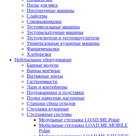
Пилы для мяса
Протирочные машины
Слайсеры
Соковыжималки
Тестомесильные машины
Тестораскаточные машины
Тестоделители и тестоокруглители
Универсальные кухонные машины
Фаршемешалки
Хлеборезки
Нейтральное оборудование
Барные модули
Ванны моечные
Вытяжные зонты
Гастроемкости
Лари и контейнеры
Подтоварники и подставки
Полки навесные настенные
Станции сбора отходов
Стеллажи кухонные
Стеллажные системы
Модульные стеллажи LOAD.ME Polair
Мобильные стеллажи LOAD.ME.MOBILE
Polair