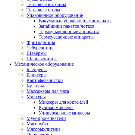
Тепловые витрины
Тепловые столы
Упаковочное оборудование
Вакуумные упаковочные аппараты
Запайщики пакетов/лотков
Термоупаковочные аппараты
Термоусадочные аппараты
Фритюрницы
Чебуречницы
Шавермы
Шашлычницы
Механическое оборудование
Блендеры
Бликсеры
Картофелечистки
Куттеры
Массажеры для мяса
Миксеры
Миксеры для коктейлей
Ручные миксеры
Универсальные миксеры
Мукопросеиватели
Мясорубки
Мясорыхлители
Овощерезки