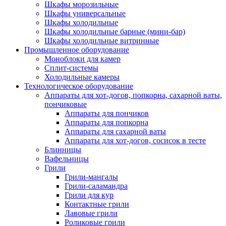
Шкафы морозильные
Шкафы универсальные
Шкафы холодильные
Шкафы холодильные барные (мини-бар)
Шкафы холодильные витринные
Промышленное оборудование
Моноблоки для камер
Сплит-системы
Холодильные камеры
Технологическое оборудование
Аппараты для хот-догов, попкорна, сахарной ваты,
пончиковые
Аппараты для пончиков
Аппараты для попкорна
Аппараты для сахарной ваты
Аппараты для хот-догов, сосисок в тесте
Блинницы
Вафельницы
Грили
Грили-мангалы
Грили-саламандра
Грили для кур
Контактные грили
Лавовые грили
Роликовые грили