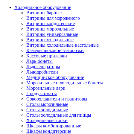
Холодильное оборудование
Витрины барные
Витрины для мороженого
Витрины кондитерские
Витрины морозильные
Витрины универсальные
Витрины холодильные
Витрины холодильные настольные
Камеры шоковой заморозки
Кассовые прилавки
Ларь-бонеты
Льдогенераторы
Льдодробители
Медицинское оборудование
Морозильные и холодильные бонеты
Морозильные лари
Продуктоматы
Сокоохладители и граниторы
Столы морозильные
Столы холодильные
Столы холодильные для пиццы
Холодильные горки
Шкафы комбинированные
Шкафы кондитерские