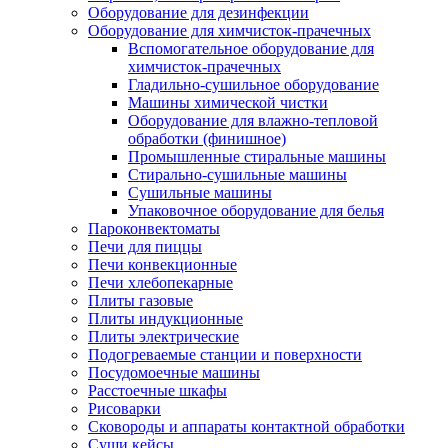
Оборудование для дезинфекции
Оборудование для химчисток-прачечных
Вспомогательное оборудование для
химчисток-прачечных
Гладильно-сушильное оборудование
Машины химической чистки
Оборудование для влажно-тепловой
обработки (финишное)
Промышленные стиральные машины
Стирально-сушильные машины
Сушильные машины
Упаковочное оборудование для белья
Пароконвектоматы
Печи для пиццы
Печи конвекционные
Печи хлебопекарные
Плиты газовые
Плиты индукционные
Плиты электрические
Подогреваемые станции и поверхности
Посудомоечные машины
Расстоечные шкафы
Рисоварки
Сковороды и аппараты контактной обработки
Суши кейсы