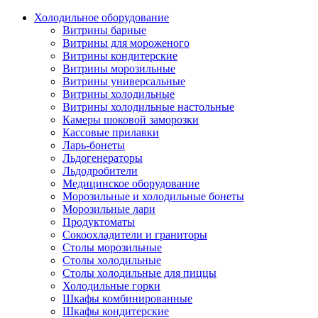
Холодильное оборудование
Витрины барные
Витрины для мороженого
Витрины кондитерские
Витрины морозильные
Витрины универсальные
Витрины холодильные
Витрины холодильные настольные
Камеры шоковой заморозки
Кассовые прилавки
Ларь-бонеты
Льдогенераторы
Льдодробители
Медицинское оборудование
Морозильные и холодильные бонеты
Морозильные лари
Продуктоматы
Сокоохладители и граниторы
Столы морозильные
Столы холодильные
Столы холодильные для пиццы
Холодильные горки
Шкафы комбинированные
Шкафы кондитерские