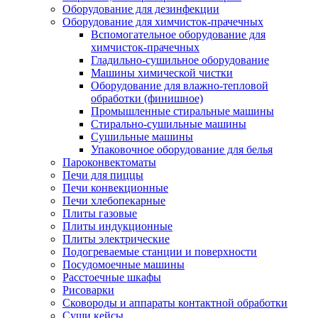
Оборудование для дезинфекции
Оборудование для химчисток-прачечных
Вспомогательное оборудование для
химчисток-прачечных
Гладильно-сушильное оборудование
Машины химической чистки
Оборудование для влажно-тепловой
обработки (финишное)
Промышленные стиральные машины
Стирально-сушильные машины
Сушильные машины
Упаковочное оборудование для белья
Пароконвектоматы
Печи для пиццы
Печи конвекционные
Печи хлебопекарные
Плиты газовые
Плиты индукционные
Плиты электрические
Подогреваемые станции и поверхности
Посудомоечные машины
Расстоечные шкафы
Рисоварки
Сковороды и аппараты контактной обработки
Суши кейсы