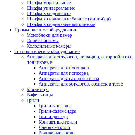
Шкафы морозильные
Шкафы универсальные
Шкафы холодильные
Шкафы холодильные барные (мини-бар)
Шкафы холодильные витринные
Промышленное оборудование
Моноблоки для камер
Сплит-системы
Холодильные камеры
Технологическое оборудование
Аппараты для хот-догов, попкорна, сахарной ваты,
пончиковые
Аппараты для пончиков
Аппараты для попкорна
Аппараты для сахарной ваты
Аппараты для хот-догов, сосисок в тесте
Блинницы
Вафельницы
Грили
Грили-мангалы
Грили-саламандра
Грили для кур
Контактные грили
Лавовые грили
Роликовые грили