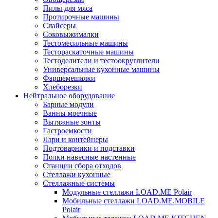
Пилы для мяса
Протирочные машины
Слайсеры
Соковыжималки
Тестомесильные машины
Тестораскаточные машины
Тестоделители и тестоокруглители
Универсальные кухонные машины
Фаршемешалки
Хлеборезки
Нейтральное оборудование
Барные модули
Ванны моечные
Вытяжные зонты
Гастроемкости
Лари и контейнеры
Подтоварники и подставки
Полки навесные настенные
Станции сбора отходов
Стеллажи кухонные
Стеллажные системы
Модульные стеллажи LOAD.ME Polair
Мобильные стеллажи LOAD.ME.MOBILE
Polair