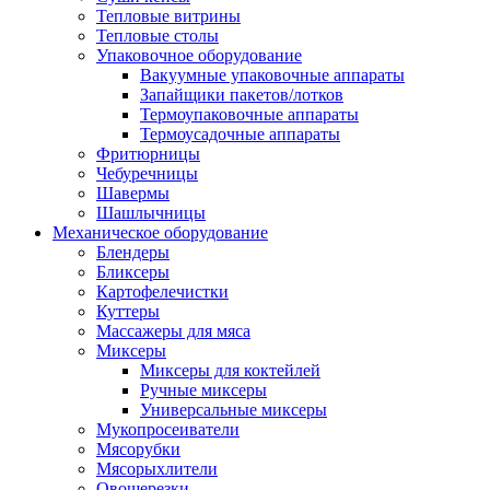
Тепловые витрины
Тепловые столы
Упаковочное оборудование
Вакуумные упаковочные аппараты
Запайщики пакетов/лотков
Термоупаковочные аппараты
Термоусадочные аппараты
Фритюрницы
Чебуречницы
Шавермы
Шашлычницы
Механическое оборудование
Блендеры
Бликсеры
Картофелечистки
Куттеры
Массажеры для мяса
Миксеры
Миксеры для коктейлей
Ручные миксеры
Универсальные миксеры
Мукопросеиватели
Мясорубки
Мясорыхлители
Овощерезки