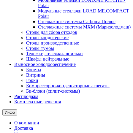
Мобильные тележки LOAD.ME.KITCHEN
Polair
Модульные стеллажи LOAD.ME.COMPACT
Polair
Стеллажные системы Carboma Полюс
Стеллажные системы МХМ (Марихолодмаш)
Столы для сбора отходов
Столы кондитерские
Столы производственные
Столы-тумбы
Тележки, тележки-шпильки
Шкафы нейтральные
Выносное холодообеспечение
Бонеты
Витрины
Горки
Компрессорно-конденсаторные агрегаты
Би-блоки (сплит-системы)
Распродажа
Комплексные решения
Инфо
О компании
Доставка