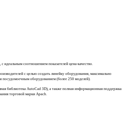
,
с идеальным соотношением показателей цена-качество.
роизводителей с целью создать линейку оборудования, максимально
и посудомоечным оборудованием (более 250 моделей).
лная библиотека AutoCad 3D), а также полная информационная поддержка
вания торговой марки Apach.