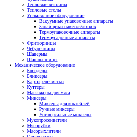
Тепловые витрины
Тепловые столы
Упаковочное оборудование
Вакуумные упаковочные аппараты
Запайщики пакетов/лотков
Термоупаковочные аппараты
Термоусадочные аппараты
Фритюрницы
Чебуречницы
Шавермы
Шашлычницы
Механическое оборудование
Блендеры
Бликсеры
Картофелечистки
Куттеры
Массажеры для мяса
Миксеры
Миксеры для коктейлей
Ручные миксеры
Универсальные миксеры
Мукопросеиватели
Мясорубки
Мясорыхлители
Овощерезки