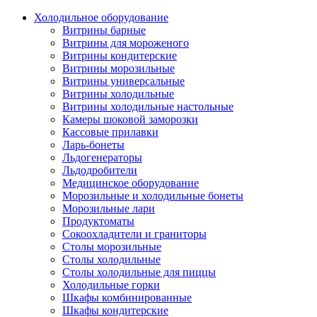
Холодильное оборудование
Витрины барные
Витрины для мороженого
Витрины кондитерские
Витрины морозильные
Витрины универсальные
Витрины холодильные
Витрины холодильные настольные
Камеры шоковой заморозки
Кассовые прилавки
Ларь-бонеты
Льдогенераторы
Льдодробители
Медицинское оборудование
Морозильные и холодильные бонеты
Морозильные лари
Продуктоматы
Сокоохладители и граниторы
Столы морозильные
Столы холодильные
Столы холодильные для пиццы
Холодильные горки
Шкафы комбинированные
Шкафы кондитерские