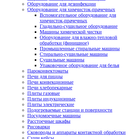
Оборудование для дезинфекции
Оборудование для химчисток-прачечных
Вспомогательное оборудование для
химчисток-прачечных
Гладильно-сушильное оборудование
Машины химической чистки
Оборудование для влажно-тепловой
обработки (финишное)
Промышленные стиральные машины
Стирально-сушильные машины
Сушильные машины
Упаковочное оборудование для белья
Пароконвектоматы
Печи для пиццы
Печи конвекционные
Печи хлебопекарные
Плиты газовые
Плиты индукционные
Плиты электрические
Подогреваемые станции и поверхности
Посудомоечные машины
Расстоечные шкафы
Рисоварки
Сковороды и аппараты контактной обработки
Суши кейсы