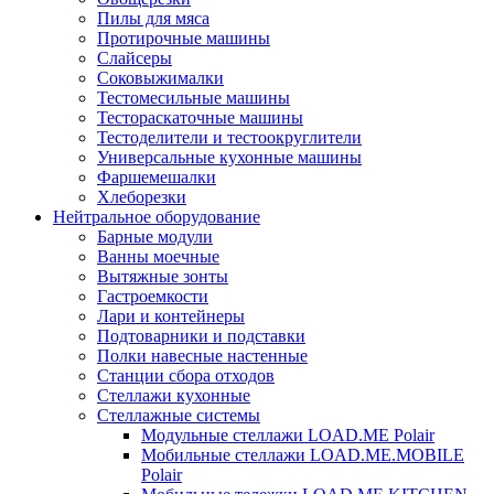
Пилы для мяса
Протирочные машины
Слайсеры
Соковыжималки
Тестомесильные машины
Тестораскаточные машины
Тестоделители и тестоокруглители
Универсальные кухонные машины
Фаршемешалки
Хлеборезки
Нейтральное оборудование
Барные модули
Ванны моечные
Вытяжные зонты
Гастроемкости
Лари и контейнеры
Подтоварники и подставки
Полки навесные настенные
Станции сбора отходов
Стеллажи кухонные
Стеллажные системы
Модульные стеллажи LOAD.ME Polair
Мобильные стеллажи LOAD.ME.MOBILE
Polair