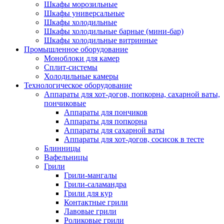
Шкафы морозильные
Шкафы универсальные
Шкафы холодильные
Шкафы холодильные барные (мини-бар)
Шкафы холодильные витринные
Промышленное оборудование
Моноблоки для камер
Сплит-системы
Холодильные камеры
Технологическое оборудование
Аппараты для хот-догов, попкорна, сахарной ваты,
пончиковые
Аппараты для пончиков
Аппараты для попкорна
Аппараты для сахарной ваты
Аппараты для хот-догов, сосисок в тесте
Блинницы
Вафельницы
Грили
Грили-мангалы
Грили-саламандра
Грили для кур
Контактные грили
Лавовые грили
Роликовые грили