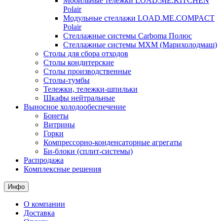
Мобильные тележки LOAD.ME.KITCHEN
Polair
Модульные стеллажи LOAD.ME.COMPACT
Polair
Стеллажные системы Carboma Полюс
Стеллажные системы МХМ (Марихолодмаш)
Столы для сбора отходов
Столы кондитерские
Столы производственные
Столы-тумбы
Тележки, тележки-шпильки
Шкафы нейтральные
Выносное холодообеспечение
Бонеты
Витрины
Горки
Компрессорно-конденсаторные агрегаты
Би-блоки (сплит-системы)
Распродажа
Комплексные решения
Инфо
О компании
Доставка