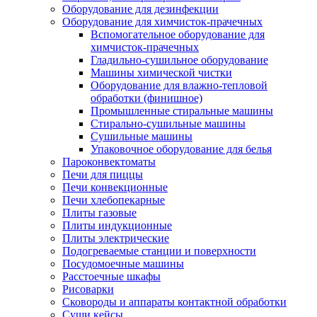
Оборудование для дезинфекции
Оборудование для химчисток-прачечных
Вспомогательное оборудование для
химчисток-прачечных
Гладильно-сушильное оборудование
Машины химической чистки
Оборудование для влажно-тепловой
обработки (финишное)
Промышленные стиральные машины
Стирально-сушильные машины
Сушильные машины
Упаковочное оборудование для белья
Пароконвектоматы
Печи для пиццы
Печи конвекционные
Печи хлебопекарные
Плиты газовые
Плиты индукционные
Плиты электрические
Подогреваемые станции и поверхности
Посудомоечные машины
Расстоечные шкафы
Рисоварки
Сковороды и аппараты контактной обработки
Суши кейсы