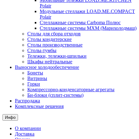
Мобильные тележки LOAD.ME.KITCHEN
Polair
Модульные стеллажи LOAD.ME.COMPACT
Polair
Стеллажные системы Carboma Полюс
Стеллажные системы МХМ (Марихолодмаш)
Столы для сбора отходов
Столы кондитерские
Столы производственные
Столы-тумбы
Тележки, тележки-шпильки
Шкафы нейтральные
Выносное холодообеспечение
Бонеты
Витрины
Горки
Компрессорно-конденсаторные агрегаты
Би-блоки (сплит-системы)
Распродажа
Комплексные решения
Инфо
О компании
Доставка