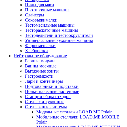
Пилы для мяса
Протирочные машины
Слайсеры
Соковыжималки
Тестомесильные машины
Тестораскаточные машины
Тестоделители и тестоокруглители
Универсальные кухонные машины
Фаршемешалки
Хлеборезки
Нейтральное оборудование
Барные модули
Ванны моечные
Вытяжные зонты
Гастроемкости
Лари и контейнеры
Подтоварники и подставки
Полки навесные настенные
Станции сбора отходов
Стеллажи кухонные
Стеллажные системы
Модульные стеллажи LOAD.ME Polair
Мобильные стеллажи LOAD.ME.MOBILE
Polair