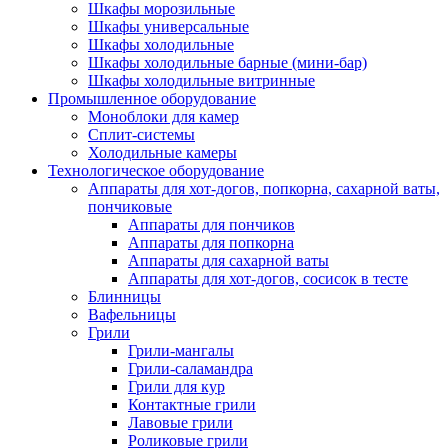
Шкафы морозильные
Шкафы универсальные
Шкафы холодильные
Шкафы холодильные барные (мини-бар)
Шкафы холодильные витринные
Промышленное оборудование
Моноблоки для камер
Сплит-системы
Холодильные камеры
Технологическое оборудование
Аппараты для хот-догов, попкорна, сахарной ваты,
пончиковые
Аппараты для пончиков
Аппараты для попкорна
Аппараты для сахарной ваты
Аппараты для хот-догов, сосисок в тесте
Блинницы
Вафельницы
Грили
Грили-мангалы
Грили-саламандра
Грили для кур
Контактные грили
Лавовые грили
Роликовые грили