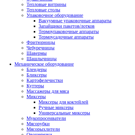
Тепловые витрины
Тепловые столы
Упаковочное оборудование
Вакуумные упаковочные аппараты
Запайщики пакетов/лотков
Термоупаковочные аппараты
Термоусадочные аппараты
Фритюрницы
Чебуречницы
Шавермы
Шашлычницы
Механическое оборудование
Блендеры
Бликсеры
Картофелечистки
Куттеры
Массажеры для мяса
Миксеры
Миксеры для коктейлей
Ручные миксеры
Универсальные миксеры
Мукопросеиватели
Мясорубки
Мясорыхлители
Овощерезки