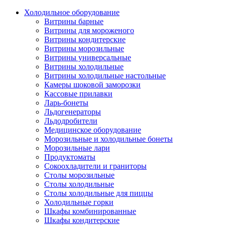
Холодильное оборудование
Витрины барные
Витрины для мороженого
Витрины кондитерские
Витрины морозильные
Витрины универсальные
Витрины холодильные
Витрины холодильные настольные
Камеры шоковой заморозки
Кассовые прилавки
Ларь-бонеты
Льдогенераторы
Льдодробители
Медицинское оборудование
Морозильные и холодильные бонеты
Морозильные лари
Продуктоматы
Сокоохладители и граниторы
Столы морозильные
Столы холодильные
Столы холодильные для пиццы
Холодильные горки
Шкафы комбинированные
Шкафы кондитерские