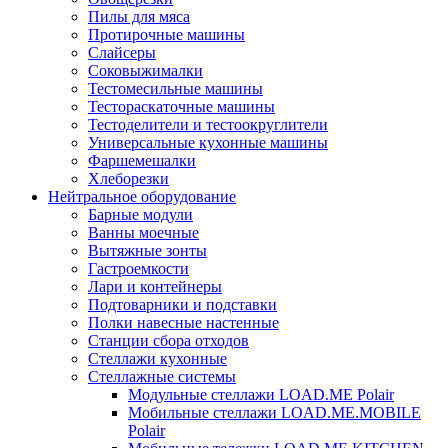
Пилы для мяса
Протирочные машины
Слайсеры
Соковыжималки
Тестомесильные машины
Тестораскаточные машины
Тестоделители и тестоокруглители
Универсальные кухонные машины
Фаршемешалки
Хлеборезки
Нейтральное оборудование
Барные модули
Ванны моечные
Вытяжные зонты
Гастроемкости
Лари и контейнеры
Подтоварники и подставки
Полки навесные настенные
Станции сбора отходов
Стеллажи кухонные
Стеллажные системы
Модульные стеллажи LOAD.ME Polair
Мобильные стеллажи LOAD.ME.MOBILE
Polair