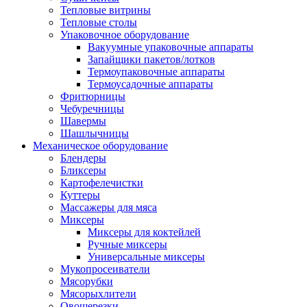
Тепловые витрины
Тепловые столы
Упаковочное оборудование
Вакуумные упаковочные аппараты
Запайщики пакетов/лотков
Термоупаковочные аппараты
Термоусадочные аппараты
Фритюрницы
Чебуречницы
Шавермы
Шашлычницы
Механическое оборудование
Блендеры
Бликсеры
Картофелечистки
Куттеры
Массажеры для мяса
Миксеры
Миксеры для коктейлей
Ручные миксеры
Универсальные миксеры
Мукопросеиватели
Мясорубки
Мясорыхлители
Овощерезки