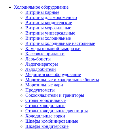
Холодильное оборудование
Витрины барные
Витрины для мороженого
Витрины кондитерские
Витрины морозильные
Витрины универсальные
Витрины холодильные
Витрины холодильные настольные
Камеры шоковой заморозки
Кассовые прилавки
Ларь-бонеты
Льдогенераторы
Льдодробители
Медицинское оборудование
Морозильные и холодильные бонеты
Морозильные лари
Продуктоматы
Сокоохладители и граниторы
Столы морозильные
Столы холодильные
Столы холодильные для пиццы
Холодильные горки
Шкафы комбинированные
Шкафы кондитерские