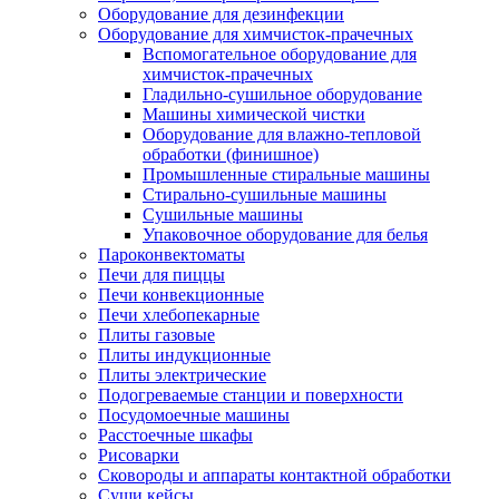
Оборудование для дезинфекции
Оборудование для химчисток-прачечных
Вспомогательное оборудование для
химчисток-прачечных
Гладильно-сушильное оборудование
Машины химической чистки
Оборудование для влажно-тепловой
обработки (финишное)
Промышленные стиральные машины
Стирально-сушильные машины
Сушильные машины
Упаковочное оборудование для белья
Пароконвектоматы
Печи для пиццы
Печи конвекционные
Печи хлебопекарные
Плиты газовые
Плиты индукционные
Плиты электрические
Подогреваемые станции и поверхности
Посудомоечные машины
Расстоечные шкафы
Рисоварки
Сковороды и аппараты контактной обработки
Суши кейсы