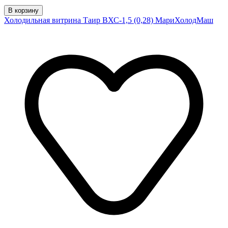
В корзину
Холодильная витрина Таир ВХС-1,5 (0,28) МариХолодМаш