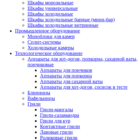
Шкафы морозильные
Шкафы универсальные
Шкафы холодильные
Шкафы холодильные барные (мини-бар)
Шкафы холодильные витринные
Промышленное оборудование
Моноблоки для камер
Сплит-системы
Холодильные камеры
Технологическое оборудование
Аппараты для хот-догов, попкорна, сахарной ваты,
пончиковые
Аппараты для пончиков
Аппараты для попкорна
Аппараты для сахарной ваты
Аппараты для хот-догов, сосисок в тесте
Блинницы
Вафельницы
Грили
Грили-мангалы
Грили-саламандра
Грили для кур
Контактные грили
Лавовые грили
Роликовые грили