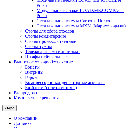
Мобильные тележки LOAD.ME.KITCHEN
Polair
Модульные стеллажи LOAD.ME.COMPACT
Polair
Стеллажные системы Carboma Полюс
Стеллажные системы МХМ (Марихолодмаш)
Столы для сбора отходов
Столы кондитерские
Столы производственные
Столы-тумбы
Тележки, тележки-шпильки
Шкафы нейтральные
Выносное холодообеспечение
Бонеты
Витрины
Горки
Компрессорно-конденсаторные агрегаты
Би-блоки (сплит-системы)
Распродажа
Комплексные решения
Инфо
О компании
Доставка